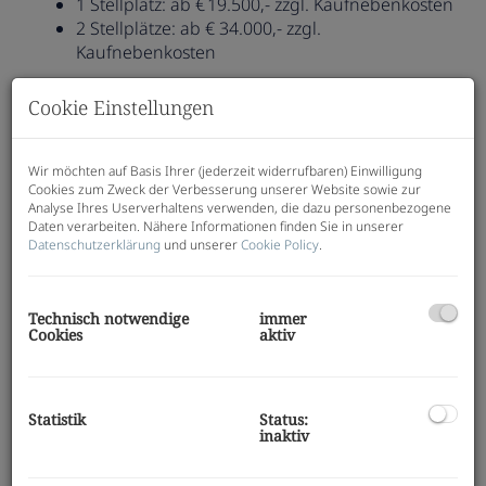
1 Stellplatz: ab € 19.500,- zzgl. Kaufnebenkosten
2 Stellplätze: ab € 34.000,- zzgl.
Kaufnebenkosten
Jetzt informieren & sichern!
Cookie Einstellungen
Kontaktieren Sie uns für ein Beratungsgespräch!
Wir weisen darauf hin, dass zwischen dem Vermittler
und dem zu vermittelnden Dritten ein familiäres
Wir möchten auf Basis Ihrer (jederzeit widerrufbaren) Einwilligung
Cookies zum Zweck der Verbesserung unserer Website sowie zur
oder wirtschaftliches Naheverhältnis besteht.
Analyse Ihres Userverhaltens verwenden, die dazu personenbezogene
Daten verarbeiten. Nähere Informationen finden Sie in unserer
Der Vermittler ist als Doppelmakler tätig.
Datenschutzerklärung
und unserer
Cookie Policy
.
Ausstattung
Technisch notwendige
immer
Cookies
aktiv
Außenliegender Sonnenschutz
Doppel- /
Mehrfachverglasung
Fernwärme
Flachdach
Fliesen
Fußbodenheizung
Kabel / Satelliten-TV
Statistik
Status:
inaktiv
Kunststofffenster
Massiv
Parkett
Personenaufzug
Toilette