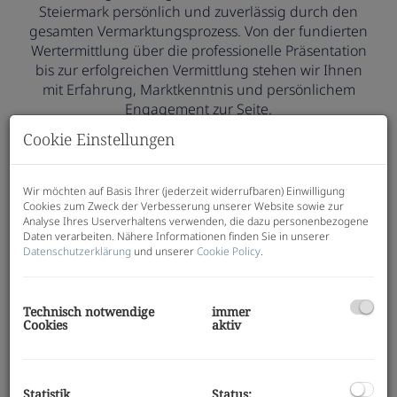
Steiermark persönlich und zuverlässig durch den
gesamten Vermarktungsprozess. Von der fundierten
Wertermittlung über die professionelle Präsentation
bis zur erfolgreichen Vermittlung stehen wir Ihnen
mit Erfahrung, Marktkenntnis und persönlichem
Engagement zur Seite.
Lassen Sie uns über Ihre Immobilie
Cookie Einstellungen
sprechen!
Wir möchten auf Basis Ihrer (jederzeit widerrufbaren) Einwilligung
Cookies zum Zweck der Verbesserung unserer Website sowie zur
Anfrage senden
Analyse Ihres Userverhaltens verwenden, die dazu personenbezogene
Daten verarbeiten. Nähere Informationen finden Sie in unserer
Datenschutzerklärung
und unserer
Cookie Policy
.
Ausgewählte Referenzen
Technisch notwendige
immer
Jede Immobilie erzählt ihre eigene Geschichte.
Cookies
aktiv
Hinter jedem erfolgreichen Verkauf und jeder
Vermietung stehen Menschen, Ziele und wichtige
Entscheidungen.
Statistik
Status: