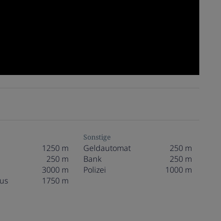
Sonstige
1250 m
Geldautomat
250 m
250 m
Bank
250 m
3000 m
Polizei
1000 m
us
1750 m