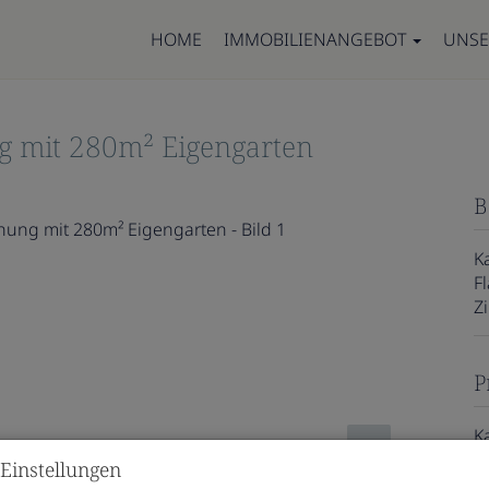
HOME
IMMOBILIENANGEBOT
UNSE
 mit 280m² Eigengarten
B
K
F
Z
P
K
Einstellungen
B