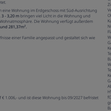
tet.
Z
V
um eine Wohnung im Erdgeschoss mit Süd-Ausrichtung
O
3 - 3,20 m
bringen viel Licht in die Wohnung und
K
e Wohnatmosphäre. Die Wohnung verfügt außerdem
N
rund 281,37m².
F
W
isse einer Familie angepasst und gestaltet sich wie
G
K
T
B
W
T
Ke
G
A
H
f
 € 1.006,- und ist diese Wohnung bis 09/2027 befristet
gü
B