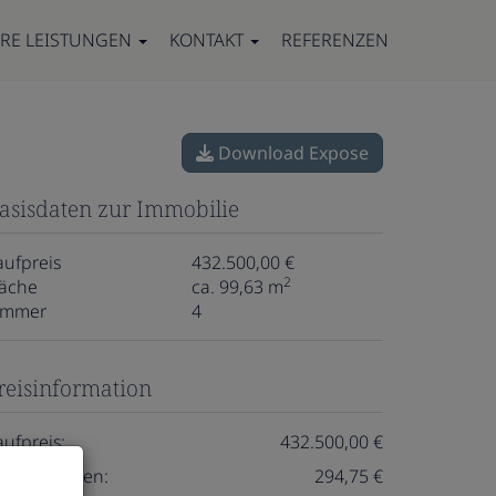
RE LEISTUNGEN
KONTAKT
REFERENZEN
Download Expose
asisdaten zur Immobilie
aufpreis
432.500,00 €
2
läche
ca. 99,63 m
immer
4
reisinformation
aufpreis:
432.500,00 €
etriebskosten:
294,75 €