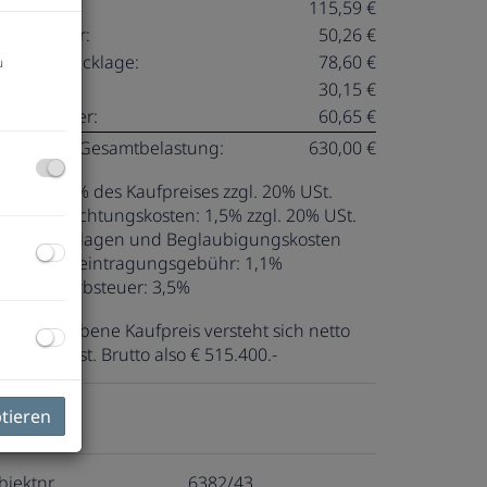
eizkosten:
115,59 €
armwasser:
50,26 €
eparaturrücklage:
78,60 €
u
onstiges:
30,15 €
msatzsteuer:
60,65 €
onatliche Gesamtbelastung:
630,00 €
ovision:
3% des Kaufpreises zzgl. 20% USt.
ertragserrichtungskosten:
1,5% zzgl. 20% USt.
zgl. Barauslagen und Beglaubigungskosten
rundbucheintragungsgebühr:
1,1%
runderwerbsteuer:
3,5%
er angegebene Kaufpreis versteht sich netto
gl. 20 % Ust. Brutto also € 515.400.-
ptieren
ckdaten
bjektnr.
6382/43