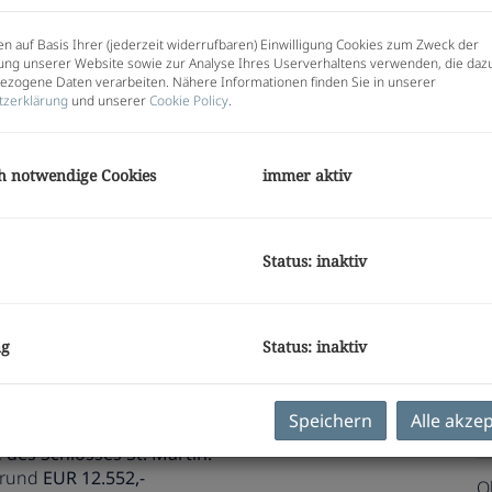
H
W
n auf Basis Ihrer (jederzeit widerrufbaren) Einwilligung Cookies zum Zweck der
R
ng unserer Website sowie zur Analyse Ihres Userverhaltens verwenden, die daz
zogene Daten verarbeiten. Nähere Informationen finden Sie in unserer
S
tzerklärung
und unserer
Cookie Policy
.
U
m
h notwendige Cookies
immer aktiv
Pr
V
z
Status: inaktiv
G
G
D
ng
Status: inaktiv
zz
*provisionsfrei*
Speichern
Alle akze
ten von Graz im Bezirk Strassgang, Ankerstrasse 2 &
E
des Schlosses St. Martin.
f rund
EUR 12.552,-
O