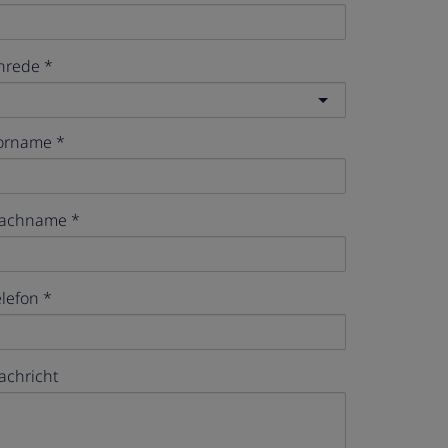
nrede
orname
achname
elefon
achricht