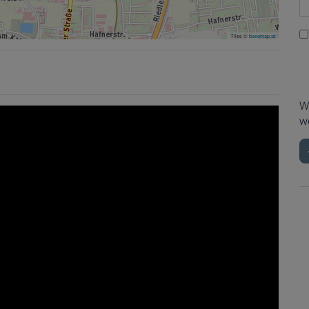
Tiles ©
basemap.at
W
w