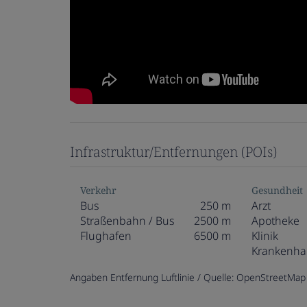
Infrastruktur/Entfernungen (POIs)
Verkehr
Gesundheit
Bus
250 m
Arzt
Straßenbahn / Bus
2500 m
Apotheke
Flughafen
6500 m
Klinik
Krankenha
Angaben Entfernung Luftlinie / Quelle: OpenStreetMap