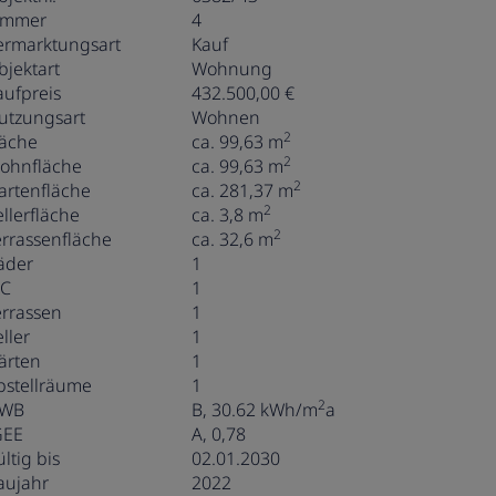
immer
4
ermarktungsart
Kauf
bjektart
Wohnung
aufpreis
432.500,00 €
utzungsart
Wohnen
2
läche
ca. 99,63 m
2
ohnfläche
ca. 99,63 m
2
artenfläche
ca. 281,37 m
2
ellerfläche
ca. 3,8 m
2
errassenfläche
ca. 32,6 m
äder
1
C
1
errassen
1
ller
1
ärten
1
bstellräume
1
2
WB
B, 30.62 kWh/m
a
GEE
A, 0,78
ltig bis
02.01.2030
aujahr
2022