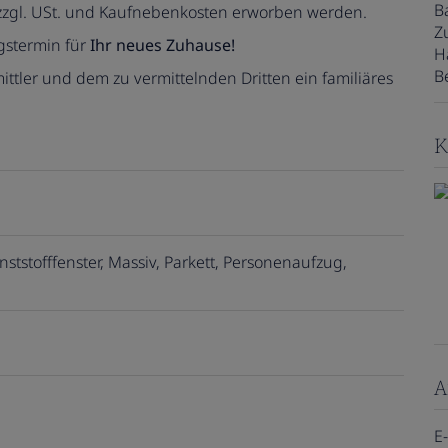
B
 zzgl. USt. und Kaufnebenkosten erworben werden.
Z
gstermin für
Ihr neues Zuhause!
H
B
ttler und dem zu vermittelnden Dritten ein familiäres
K
nststofffenster
Massiv
Parkett
Personenaufzug
A
E