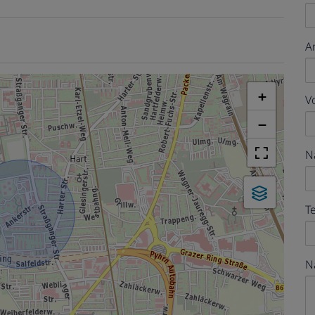
A
+
V
−
N
T
N