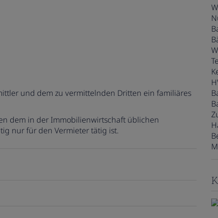
e
W
N
B
B
W
T
Ke
H
ttler und dem zu vermittelnden Dritten ein familiäres
B
B
Z
gen dem in der Immobilienwirtschaft üblichen
H
g nur für den Vermieter tätig ist.
B
M
K