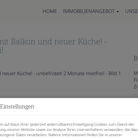
HOME
IMMOBILIENANGEBOT
UNSE
it Balkon und neuer Küche! -
!
B
M
F
Z
Einstellungen
P
G
n auf Basis Ihrer (jederzeit widerrufbaren) Einwilligung Cookies zum Zweck der
ng unserer Website sowie zur Analyse Ihres Userverhaltens verwenden, die daz
M
zogene Daten verarbeiten. Nähere Informationen finden Sie in unserer