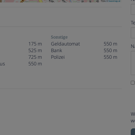
Tiles ©
basemap.at
T
Sonstige
175 m
Geldautomat
550 m
N
525 m
Bank
550 m
725 m
Polizei
550 m
us
550 m
W
w