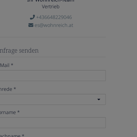
Vertrieb
+436648229046
es@wohnreich.at
nfrage senden
-Mail
nrede
orname
achname