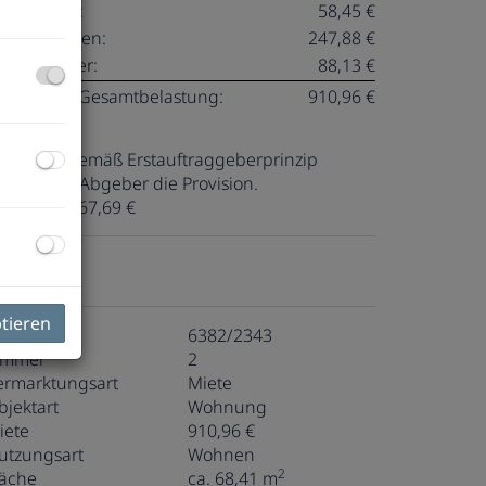
öbelmiete:
58,45 €
etriebskosten:
247,88 €
msatzsteuer:
88,13 €
onatliche Gesamtbelastung:
910,96 €
ovision:
Gemäß Erstauftraggeberprinzip
ezahlt der Abgeber die Provision.
aution:
2.067,69 €
ckdaten
ptieren
bjektnr.
6382/2343
immer
2
ermarktungsart
Miete
bjektart
Wohnung
iete
910,96 €
utzungsart
Wohnen
2
läche
ca. 68,41 m