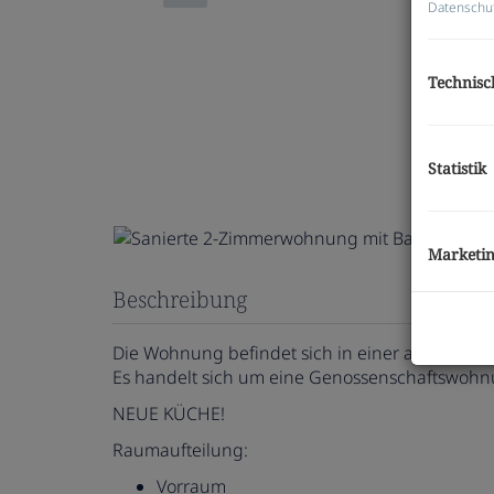
Datenschu
Technisc
Statistik
Marketi
Beschreibung
Die Wohnung befindet sich in einer autofreien
Es handelt sich um eine Genossenschaftswohnu
NEUE KÜCHE!
Raumaufteilung:
Vorraum