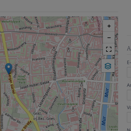
+
−
A
E
A
V
N