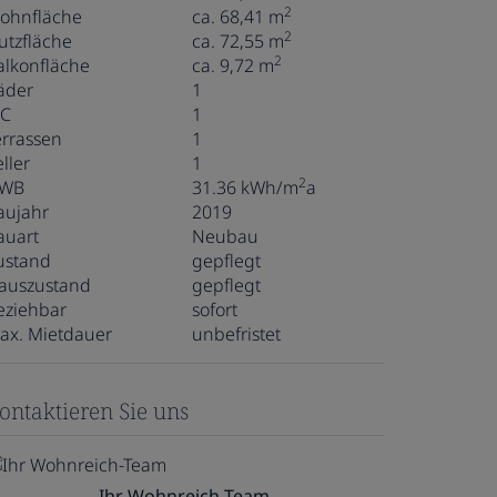
2
ohnfläche
ca. 68,41 m
2
utzfläche
ca. 72,55 m
2
alkonfläche
ca. 9,72 m
äder
1
C
1
errassen
1
ller
1
2
WB
31.36 kWh/m
a
aujahr
2019
auart
Neubau
ustand
gepflegt
auszustand
gepflegt
eziehbar
sofort
ax. Mietdauer
unbefristet
ontaktieren Sie uns
Ihr Wohnreich-Team