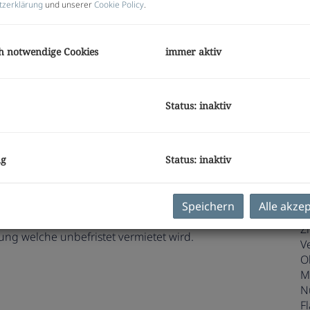
tzerklärung
und unserer
Cookie Policy
.
M
B
U
h notwendige Cookies
immer aktiv
m
Pr
Status: inaktiv
b
K
ng
Status: inaktiv
E
Speichern
Alle akze
O
 Siedlung, welche 2019 erreichtet wurde.
Z
ng welche unbefristet vermietet wird.
V
O
M
N
F