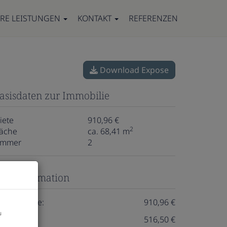
RE LEISTUNGEN
KONTAKT
REFERENZEN
Download Expose
asisdaten zur Immobilie
iete
910,96 €
2
läche
ca. 68,41 m
immer
2
reisinformation
esamtmiete:
910,96 €
u
iete:
516,50 €