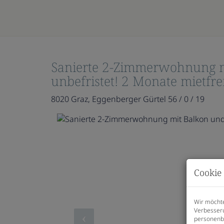
Sanierte 2-Zimmerwohnung m
unbefristet! 2 Monate mietfrei
8020 Graz
, Eggenberger Gürtel 56 / 0 / 19
Cookie 
Wir möchte
Verbesseru
personenbe