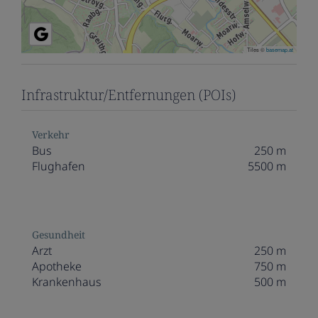
Tiles ©
basemap.at
Infrastruktur/Entfernungen (POIs)
Verkehr
Bus
250 m
Flughafen
5500 m
Gesundheit
Arzt
250 m
Apotheke
750 m
Krankenhaus
500 m