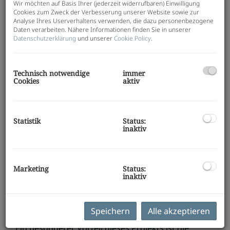
Wir möchten auf Basis Ihrer (jederzeit widerrufbaren) Einwilligung
nachhaltige Bauweise und leistbares Eigentum
Cookies zum Zweck der Verbesserung unserer Website sowie zur
legen. In drei architektonisch ansprechend
Analyse Ihres Userverhaltens verwenden, die dazu personenbezogene
gestalteten Wohnhäusern entstehen insgesamt
55
Daten verarbeiten. Nähere Informationen finden Sie in unserer
Datenschutzerklärung
und unserer
Cookie Policy
.
Eigentumswohnungen
mit durchdachten
Grundrissen, großzügigen Freiflächen und einer
ausgezeichneten Infrastruktur.
Technisch notwendige
immer
Die Wohnanlage verbindet ruhiges Wohnen mit der
Cookies
aktiv
Nähe zum Weizer
Stadtzentrum
.
Einkaufsmöglichkeiten, Schulen, Kindergärten, Ärzte,
öffentliche Verkehrsmittel sowie zahlreiche Freizeit-
Statistik
Status:
und Erholungsmöglichkeiten befinden sich in
inaktiv
unmittelbarer Umgebung.
Die Wohnungen bieten attraktive 2-, 3- und 4-
Zimmer-Grundrisse mit Wohnflächen von ca.
50 m²
Marketing
Status:
inaktiv
bis 87 m².
Jede Wohnung verfügt über einen
Balkon
oder eine
Terrasse
. Zusätzlich sind jeder Wohnung
ein eigenes
Kellerabteil
sowie ein
Speichern
Alle akzeptieren
Tiefgaragenstellplatz
zugeordnet.
Ein besonderer Vorteil dieses Projekts ist die