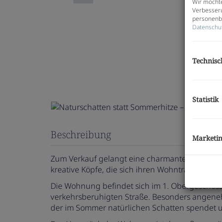
Wir möchte
Verbesseru
personenbe
Datenschu
Technisc
Statistik
Beschreibung
Marketi
Zum Verkauf gelangt eine charmante Wohnung mi
kreative Köpfe, die sich ihren Wohntraum selbs
Die Wohnung befindet sich im 1. Obergeschoss
verkehrsberuhigten Straße. Besonders angene
der im Sommer natürlichen Schatten spendet 