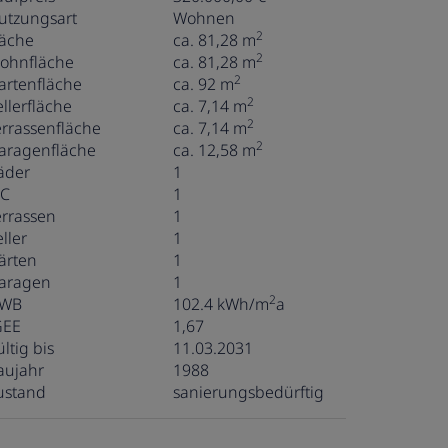
utzungsart
Wohnen
2
läche
ca. 81,28 m
2
ohnfläche
ca. 81,28 m
2
artenfläche
ca. 92 m
2
ellerfläche
ca. 7,14 m
2
errassenfläche
ca. 7,14 m
2
aragenfläche
ca. 12,58 m
äder
1
C
1
errassen
1
ller
1
ärten
1
aragen
1
2
WB
102.4 kWh/m
a
GEE
1,67
ltig bis
11.03.2031
aujahr
1988
ustand
sanierungsbedürftig