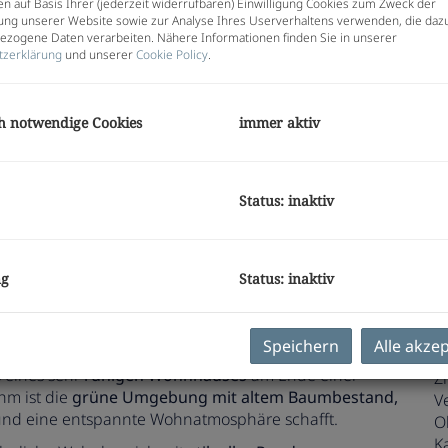
n auf Basis Ihrer (jederzeit widerrufbaren) Einwilligung Cookies zum Zweck der
B
ng unserer Website sowie zur Analyse Ihres Userverhaltens verwenden, die daz
H
zogene Daten verarbeiten. Nähere Informationen finden Sie in unserer
tzerklärung
und unserer
Cookie Policy
.
W
R
U
h notwendige Cookies
immer aktiv
m
Pr
G
Status: inaktiv
G
ng
Status: inaktiv
E
t viel Potenzial für Paare, kleine Familien oder
t gestalten möchten.
Speichern
Alle akze
O
 eines sehr
ruhigen Wohnhauses
am Ende einer
Z
hm ist die
grüne Umgebung mit altem Baumbestand,
V
und eine entspannte Wohnatmosphäre schafft.
O
K