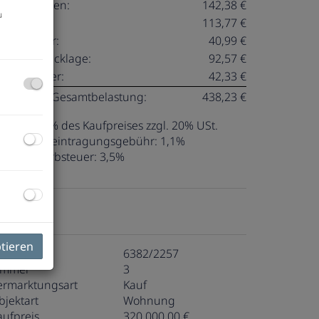
etriebskosten:
142,38 €
u
eizkosten:
113,77 €
armwasser:
40,99 €
eparaturrücklage:
92,57 €
msatzsteuer:
42,33 €
onatliche Gesamtbelastung:
438,23 €
ovision:
3% des Kaufpreises zzgl. 20% USt.
rundbucheintragungsgebühr:
1,1%
runderwerbsteuer:
3,5%
ckdaten
ptieren
bjektnr.
6382/2257
immer
3
ermarktungsart
Kauf
bjektart
Wohnung
aufpreis
320.000,00 €