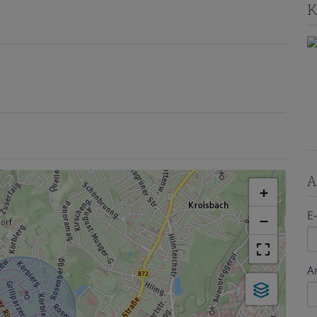
K
A
+
E
−
A