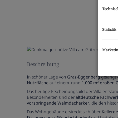
Technisc
Statistik
Marketi
Beschreibung
In schöner Lage von
Graz-Eggenberg
gelangt 
Nutzfläche
auf einem rund
1.000 m² großen 
Das heutige Erscheinungsbild der Villa entsta
Besonderheiten sind der
altdeutsche Fachwer
vorspringende Walmdacherker
, die den hist
Das Wohngebäude erstreckt sich über
Kellerg
Dachgeschoss (Rohdachboden)
und bietet vie