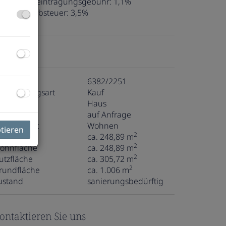
rundbucheintragungsgebühr:
1,1%
runderwerbsteuer:
3,5%
ckdaten
bjektnr.
6382/2251
ermarktungsart
Kauf
bjektart
Haus
aufpreis
auf Anfrage
utzungsart
Wohnen
ptieren
2
läche
ca. 248,89 m
2
ohnfläche
ca. 248,89 m
2
utzfläche
ca. 305,72 m
2
rundfläche
ca. 1.006 m
ustand
sanierungsbedürftig
ontaktieren Sie uns