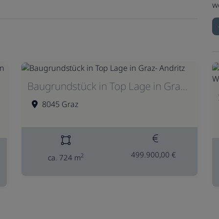
w
Baugrundstück in Top Lage in Graz- Andritz
8045 Graz
499.900,00 €
2
ca. 724 m