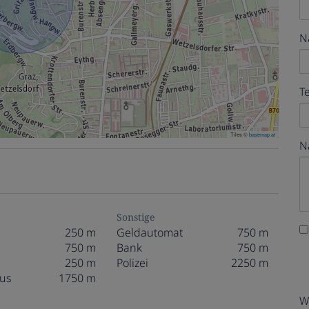
N
T
Tiles ©
basemap.at
N
Sonstige
250 m
Geldautomat
750 m
750 m
Bank
750 m
250 m
Polizei
2250 m
us
1750 m
W