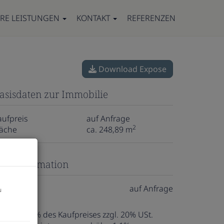
RE LEISTUNGEN
KONTAKT
REFERENZEN
Download Expose
asisdaten zur Immobilie
aufpreis
auf Anfrage
2
läche
ca. 248,89 m
reisinformation
aufpreis:
auf Anfrage
u
ovision:
3% des Kaufpreises zzgl. 20% USt.