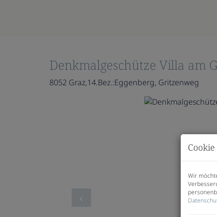
Denkmalgeschütze Villa am 
8052 Graz,14.Bez.:Eggenberg
, Gritzenweg
Cookie 
Wir möchte
Verbesseru
personenbe
Datenschu