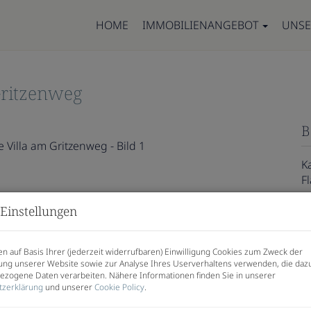
HOME
IMMOBILIENANGEBOT
UNSE
Gritzenweg
B
K
F
Einstellungen
P
n auf Basis Ihrer (jederzeit widerrufbaren) Einwilligung Cookies zum Zweck der
K
ng unserer Website sowie zur Analyse Ihres Userverhaltens verwenden, die daz
zogene Daten verarbeiten. Nähere Informationen finden Sie in unserer
tzerklärung
und unserer
Cookie Policy
.
Pr