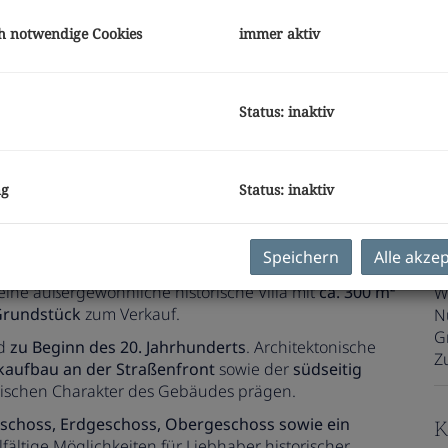
G
G
h notwendige Cookies
immer aktiv
E
Status: inaktiv
O
V
ng
Status: inaktiv
O
K
N
Speichern
Alle akze
F
eine außergewöhnliche historische Villa mit
ca. 300 m²
W
Grundstück
zum Verkauf.
N
G
nd
zu Beginn des 20. Jahrhunderts
. Architektonische
Z
kaufbau an der Straßenfront
sowie der
südseitig
orischen Charakter des Gebäudes prägen.
eschoss, Erdgeschoss, Obergeschoss sowie ein
K
lfältige Möglichkeiten für Liebhaber historischer