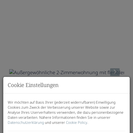
Cookie Einstellungen
Beschreibung
Wir möchten auf Basis Ihrer (jederzeit widerrufbaren) Einwilligung
Cookies zum Zweck der Verbesserung unserer Website sowie zur
Analyse Ihres Userverhaltens verwenden, die dazu personenbezogene
Daten verarbeiten. Nähere Informationen finden Sie in unserer
Diese clever geplante 2-Zimmerwohnung überzeugt
Datenschutzerklärung
und unserer
Cookie Policy
.
mit einem außergewöhnlichen Grundriss und