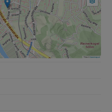
Tiles ©
basemap.at