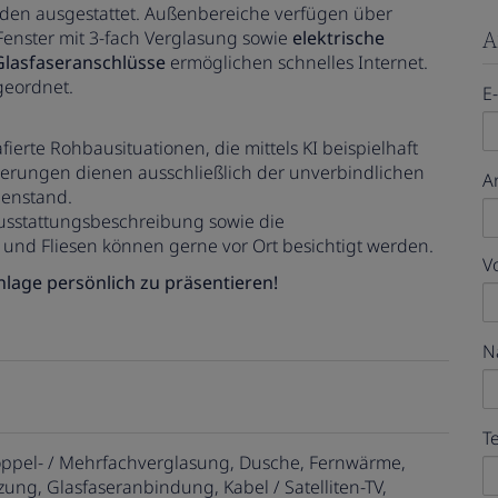
en ausgestattet. Außenbereiche verfügen über
A
Fenster mit 3-fach Verglasung sowie
elektrische
Glasfaseranschlüsse
ermöglichen schnelles Internet.
ugeordnet.
E
afierte Rohbausituationen, die mittels KI beispielhaft
isierungen dienen ausschließlich der unverbindlichen
A
genstand.
Ausstattungsbeschreibung sowie die
und Fliesen können gerne vor Ort besichtigt werden.
V
lage persönlich zu präsentieren!
N
T
ppel- / Mehrfachverglasung
Dusche
Fernwärme
zung
Glasfaseranbindung
Kabel / Satelliten-TV