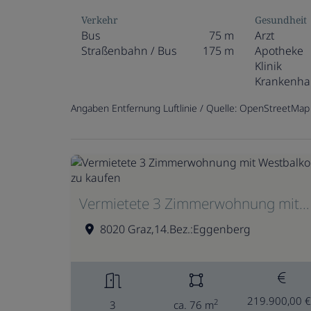
Verkehr
Gesundheit
Bus
75 m
Arzt
Straßenbahn / Bus
175 m
Apotheke
Klinik
Krankenha
Angaben Entfernung Luftlinie / Quelle: OpenStreetMap
Vermietete 3 Zimmerwohnung mit Westbalkon zu kaufen
8020 Graz,14.Bez.:Eggenberg
219.900,00 €
2
3
ca. 76 m