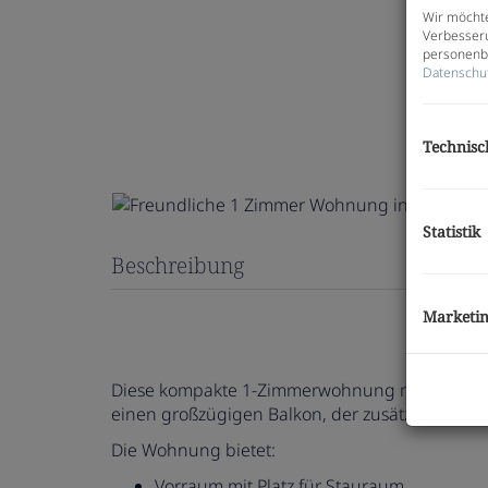
Wir möchte
Verbesseru
personenbe
Datenschu
Technisc
Statistik
Beschreibung
Marketi
Diese kompakte 1-Zimmerwohnung mit ca. 35 m
einen großzügigen Balkon, der zusätzlichen Wo
Die Wohnung bietet:
Vorraum mit Platz für Stauraum