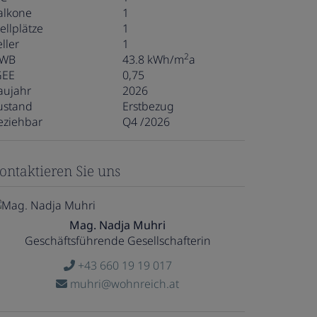
alkone
1
ellplätze
1
ller
1
2
WB
43.8 kWh/m
a
GEE
0,75
aujahr
2026
ustand
Erstbezug
eziehbar
Q4 /2026
ontaktieren Sie uns
Mag. Nadja Muhri
Geschäftsführende Gesellschafterin
+43 660 19 19 017
muhri@wohnreich.at