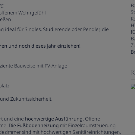
B
WC
St
t offenem Wohngefühl
Ke
ießen
H
deal für Singles, Studierende oder Pendler, die
f
B
Z
ren und noch dieses Jahr einziehen!
B
iziente Bauweise mit PV-Anlage
K
latz
 und Zukunftssicherheit.
t und eine
hochwertige Ausführung.
Offene
ume. Die
Fußbodenheizung
mit Einzelraumsteuerung
dezimmer sind mit hochwertigen Sanitäreinrichtungen,