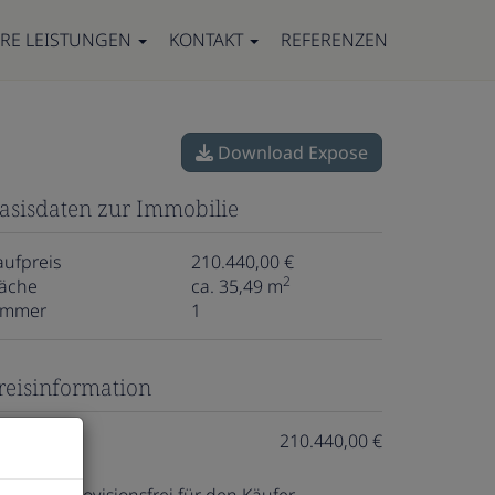
RE LEISTUNGEN
KONTAKT
REFERENZEN
Download Expose
asisdaten zur Immobilie
aufpreis
210.440,00 €
2
läche
ca. 35,49 m
immer
1
reisinformation
aufpreis:
210.440,00 €