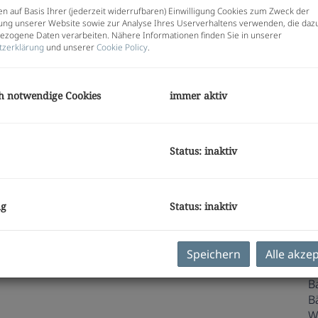
Pr
n auf Basis Ihrer (jederzeit widerrufbaren) Einwilligung Cookies zum Zweck der
G
ng unserer Website sowie zur Analyse Ihres Userverhaltens verwenden, die daz
G
zogene Daten verarbeiten. Nähere Informationen finden Sie in unserer
tzerklärung
und unserer
Cookie Policy
.
zz
K
h notwendige Cookies
immer aktiv
E
Status: inaktiv
O
Z
V
O
ng
Status: inaktiv
K
N
F
² überzeugt durch eine clevere Raumaufteilung und
Speichern
Alle akze
W
hnraum im Freien schafft.
B
B
W