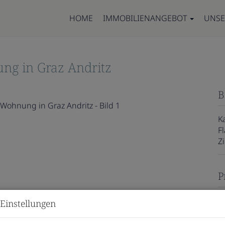
HOME
IMMOBILIENANGEBOT
UNSE
ng in Graz Andritz
B
K
F
Z
P
K
Einstellungen