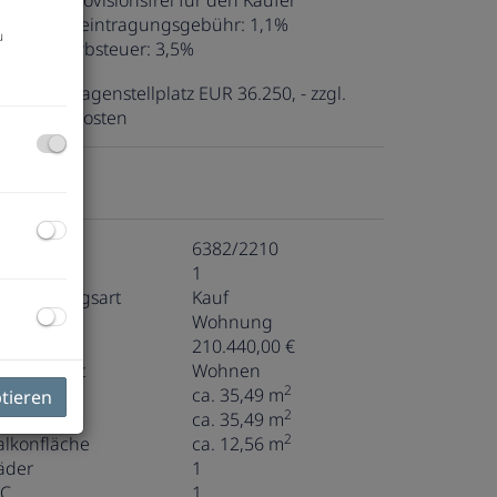
ovision:
Provisionsfrei für den Käufer
rundbucheintragungsgebühr:
1,1%
u
runderwerbsteuer:
3,5%
gl. Tiefgaragenstellplatz EUR 36.250, - zzgl.
aufnebenkosten
ckdaten
bjektnr.
6382/2210
immer
1
ermarktungsart
Kauf
bjektart
Wohnung
aufpreis
210.440,00 €
utzungsart
Wohnen
2
läche
ca. 35,49 m
ptieren
2
ohnfläche
ca. 35,49 m
2
alkonfläche
ca. 12,56 m
äder
1
C
1