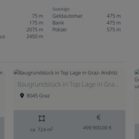
Sonstige
75 m
Geldautomat
475 m
175 m
Bank
475 m
2075 m
Polizei
575 m
us
2450 m
Baugrundstück in Top Lage in Graz- Andritz
8045 Graz
499.900,00 €
2
ca. 724 m