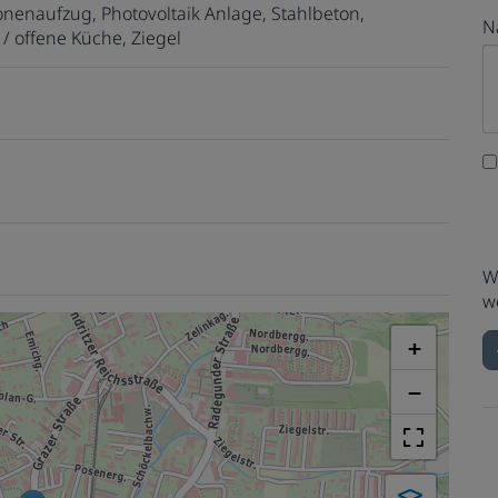
onenaufzug
Photovoltaik Anlage
Stahlbeton
N
/ offene Küche
Ziegel
W
w
+
−