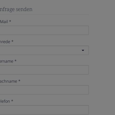
nfrage senden
-Mail
nrede
orname
achname
elefon