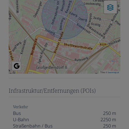
Tiles ©
basemap.at
Infrastruktur/Entfernungen (POIs)
Verkehr
Bus
250 m
U-Bahn
2250 m
Straßenbahn / Bus
250 m