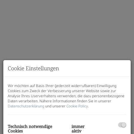
Cookie Einstellungen
Wir möchten auf Basis Ihrer (jederzeit widerrufbaren) Einwilligung
Beschreibung
Cookies zum Zweck der Verbesserung unserer Website sowie zur
Analyse Ihres Userverhaltens verwenden, die dazu personenbezogene
Daten verarbeiten. Nähere Informationen finden Sie in unserer
Diese außergewöhnliche 3-Zimmer-
Datenschutzerklärung
und unserer
Cookie Policy
.
Dachgeschosswohnung bietet modernes Wohnen
auf höchstem Niveau. Auf ca. 77 m² Wohnfläche
überzeugen eine großzügige Wohnküche, zwei
Technisch notwendige
immer
Schlafzimmer sowie beeindruckende Terrassen mit
Cookies
aktiv