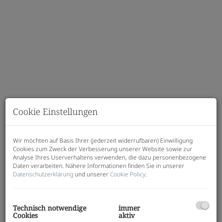
Cookie Einstellungen
Beschreibung
Wir möchten auf Basis Ihrer (jederzeit widerrufbaren) Einwilligung
Cookies zum Zweck der Verbesserung unserer Website sowie zur
Diese stilvolle 2-Zimmer-Wohnung im 1.
Analyse Ihres Userverhaltens verwenden, die dazu personenbezogene
Daten verarbeiten. Nähere Informationen finden Sie in unserer
Obergeschoss überzeugt mit durchdachter
Datenschutzerklärung
und unserer
Cookie Policy
.
Raumaufteilung und gemütlicher Loggia. Auf ca. 59
m² Wohnfläche bietet die Wohnung eine großzügige
Wohnküche, ein ruhiges Schlafzimmer sowie
Technisch notwendige
immer
moderne Ausstattung – ideal für komfortables
Cookies
aktiv