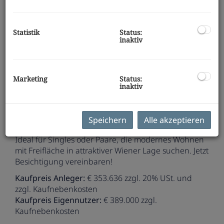
Wohnen in Wien.
Highlights:
Statistik
Status:
ca. 59 m² Wohnfläche
inaktiv
großzügige Wohnküche mit über 25 m²
1 Schlafzimmer
gemütliche Loggia mit 5,84 m²
Bad mit Dusche
Marketing
Status:
inaktiv
separates WC
Abstellraum
großer Vorraum
Speichern
Alle akzeptieren
moderne & helle Raumaufteilung
Ideal für Singles oder Paare, die modernes Wohnen
mit Freifläche in attraktiver Wiener Lage suchen. Jetzt
Besichtigung vereinbaren!
Kaufpreis Anleger:
€ 353.636 zzgl. 20% USt. und
zzgl. Kaufnebenkosten
Kaufpreis Eigennutzer:
€ 389.000 zzgl.
Kaufnebenkosten