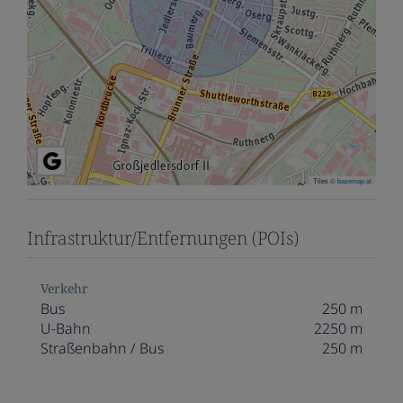
Tiles ©
basemap.at
Infrastruktur/Entfernungen (POIs)
Verkehr
Bus
250 m
U-Bahn
2250 m
Straßenbahn / Bus
250 m