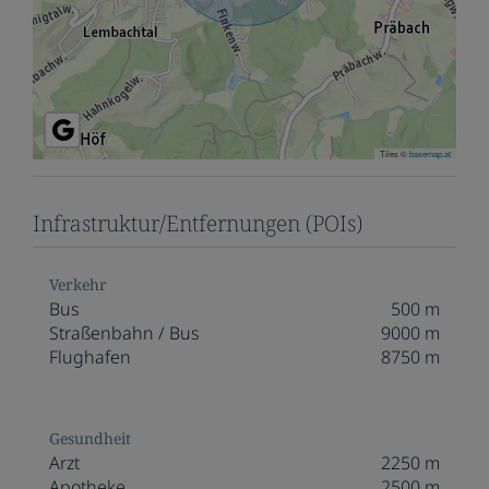
Tiles ©
basemap.at
Infrastruktur/Entfernungen (POIs)
Verkehr
Bus
500 m
Straßenbahn / Bus
9000 m
Flughafen
8750 m
Gesundheit
Arzt
2250 m
Apotheke
2500 m