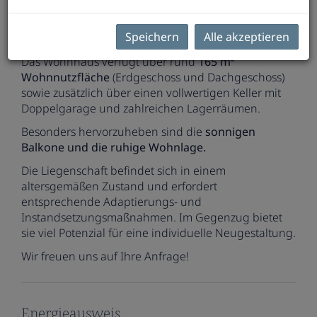
Keller-, Erd- und Dachgeschoss. Das großzügige
Grundstück mit
1.146 m²
bietet ausreichend
Speichern
Alle akzeptieren
Freiraum und einen herrlichen Grünblick.
Das Wohnhaus verfügt über rund
165 m²
Wohnnutzfläche
(Erdgeschoss und Dachgeschoss)
sowie zusätzlich über einen vollwertigen Keller mit
Doppelgarage und zahlreichen Lagerräumen.
Besonders hervorzuheben sind die
sonnigen
Balkone und die ruhige Wohnlage.
Die Liegenschaft befindet sich in einem
altersgemäßen Zustand und erfordert
entsprechende Adaptierungs- und
Instandsetzungsmaßnahmen. Im Gegenzug bietet
sie viel Potenzial für eine individuelle Neugestaltung.
Wir freuen uns auf Ihre Anfrage!
Energieausweis