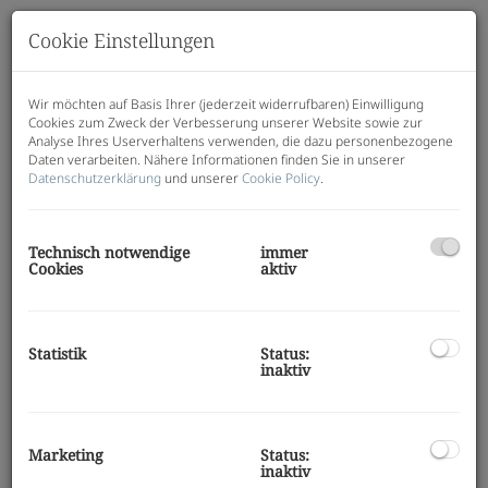
Cookie Einstellungen
Wir möchten auf Basis Ihrer (jederzeit widerrufbaren) Einwilligung
Cookies zum Zweck der Verbesserung unserer Website sowie zur
Analyse Ihres Userverhaltens verwenden, die dazu personenbezogene
Daten verarbeiten. Nähere Informationen finden Sie in unserer
Datenschutzerklärung
und unserer
Cookie Policy
.
Technisch notwendige
immer
Cookies
aktiv
Beschreibung
Statistik
Status:
inaktiv
Dieses gepflegte Einfamilienhaus befindet sich in
naturnaher und ruhiger Lage in
Eggersdorf bei
Graz
und bietet viel Platz für Familien oder
Naturliebhaber. Das Wohnhaus wurde in
Marketing
Status:
inaktiv
Massivbauweise errichtet und erstreckt sich über