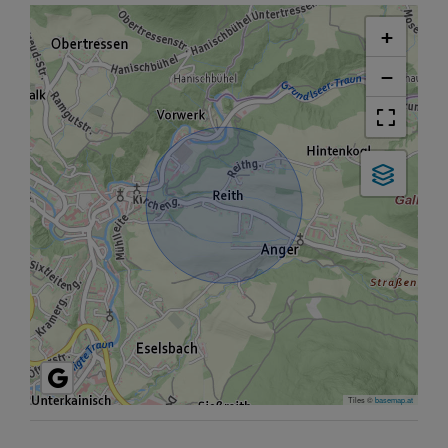
+
−
Tiles ©
basemap.at