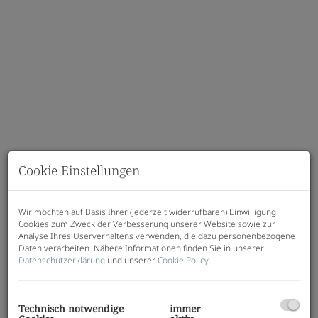
Cookie Einstellungen
Wir möchten auf Basis Ihrer (jederzeit widerrufbaren) Einwilligung
Cookies zum Zweck der Verbesserung unserer Website sowie zur
Beschreibung
Analyse Ihres Userverhaltens verwenden, die dazu personenbezogene
Daten verarbeiten. Nähere Informationen finden Sie in unserer
Datenschutzerklärung
und unserer
Cookie Policy
.
Eigentumswohnungen mitten in Bad Aussee -
Gasteig
Zum Verkauf stehen insgesamt 7
Wohnungen
im
Technisch notwendige
immer