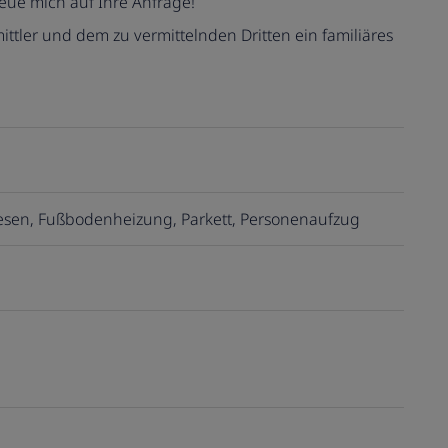
reue mich auf Ihre Anfrage!
ttler und dem zu vermittelnden Dritten ein familiäres
iesen
Fußbodenheizung
Parkett
Personenaufzug