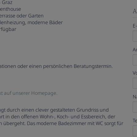
 Graz
 Penthouse
A
Terrasse oder Garten
odenheizung, moderne Bäder
E
rfügbar
A
mationen oder einen persönlichen Beratungstermin.
V
kt auf unserer Homepage.
N
t durch einen clever gestalteten Grundriss und
t in den offenen Wohn-, Koch- und Essbereich, der
T
ch übergeht. Das moderne Badezimmer mit WC sorgt für