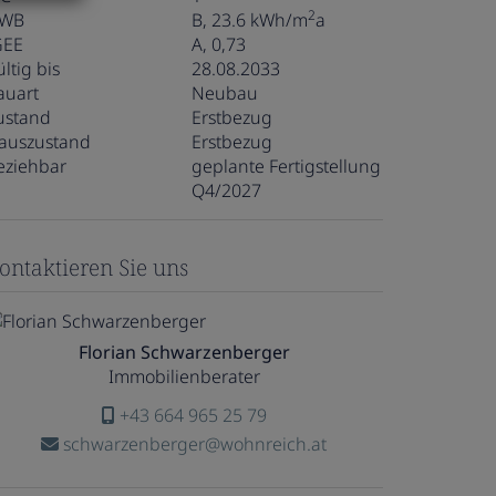
2
WB
B, 23.6 kWh/m
a
GEE
A, 0,73
ltig bis
28.08.2033
auart
Neubau
ustand
Erstbezug
auszustand
Erstbezug
eziehbar
geplante Fertigstellung
Q4/2027
ontaktieren Sie uns
Florian Schwarzenberger
Immobilienberater
+43 664 965 25 79
schwarzenberger@wohnreich.at