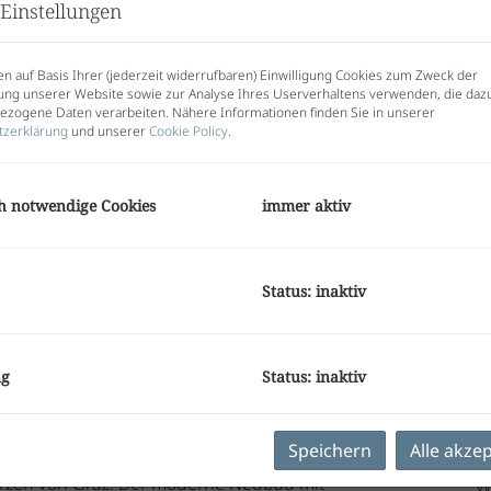
V
Einstellungen
V
G
G
n auf Basis Ihrer (jederzeit widerrufbaren) Einwilligung Cookies zum Zweck der
ng unserer Website sowie zur Analyse Ihres Userverhaltens verwenden, die daz
zogene Daten verarbeiten. Nähere Informationen finden Sie in unserer
d
tzerklärung
und unserer
Cookie Policy
.
2
h notwendige Cookies
immer aktiv
E
O
Status: inaktiv
Z
V
O
K
umswohnungen in Graz –
ng
Status: inaktiv
N
Loggia oder Terrasse
F
W
Speichern
Alle akze
sse vereint nachhaltige Bauweise, urbanen
B
erzen von Graz. Der moderne Neubau mit
W