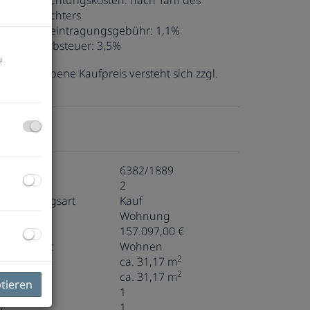
ertragserrichtungskosten:
nach Tarif des
ertragserrichters
rundbucheintragungsgebühr:
1,1%
runderwerbsteuer:
3,5%
u
er angegebene Kaufpreis versteht sich zzgl.
0% USt.
ckdaten
bjektnr.
6382/1889
immer
2
ermarktungsart
Kauf
bjektart
Wohnung
aufpreis
157.097,00 €
utzungsart
Wohnen
2
läche
ca. 31,17 m
2
ohnfläche
ca. 31,17 m
ptieren
äder
1
C
1