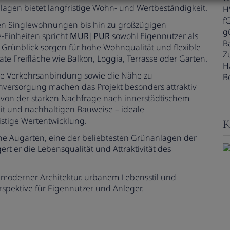
lagen bietet langfristige Wohn- und Wertbeständigkeit.
H
f
en Singlewohnungen bis hin zu großzügigen
gü
Einheiten spricht
MUR|PUR
sowohl Eigennutzer als
B
Grünblick sorgen für hohe Wohnqualität und flexible
Z
e Freifläche wie Balkon, Loggia, Terrasse oder Garten.
H
che Verkehrsanbindung sowie die Nähe zu
B
hversorgung machen das Projekt besonders attraktiv
n von der starken Nachfrage nach innerstädtischem
t und nachhaltigen Bauweise – ideale
istige Wertentwicklung.
K
ene Augarten, eine der beliebtesten Grünanlagen der
rt er die Lebensqualität und Attraktivität des
 moderner Architektur, urbanem Lebensstil und
spektive für Eigennutzer und Anleger.