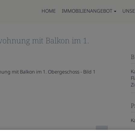
HOME
IMMOBILIENANGEBOT
UNSE
wohnung mit Balkon im 1.
B
K
F
Z
P
K