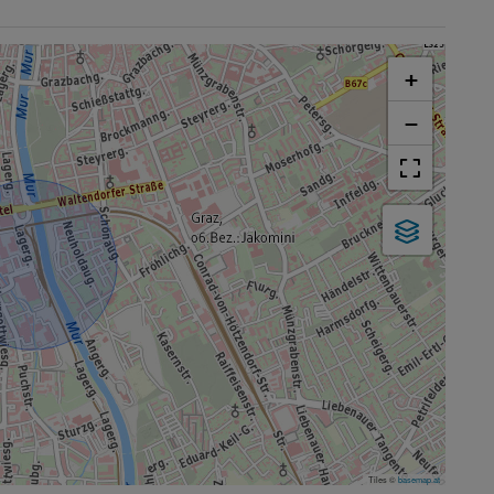
+
−
Tiles ©
basemap.at