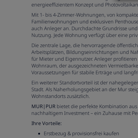
energieeffizientem Konzept und Photovoltaikan
Mit 1- bis 4-Zimmer-Wohnungen, von kompakt
Familienwohnungen und exklusiven Penthouse-
auch Anleger an. Durchdachte Grundrisse und 
Nutzung. Jede Wohnung verfügt über eine privat
Die zentrale Lage, die hervorragende öffentli
Arbeitsplätzen, Bildungseinrichtungen und Na
für Mieter und Eigennutzer.
Anleger profitiere
Wohnraum, der ausgezeichneten Vermietbarkei
Voraussetzungen für stabile Erträge und langfr
Ein weiterer Standortvorteil ist der nahegeleg
Stadt. Als Naherholungsgebiet an der Mur steige
Wohnstandorts zusätzlich.
MUR|PUR
bietet die perfekte Kombination aus
nachhaltigem Investment – ein Zuhause mit Per
Ihre Vorteile:
Erstbezug & provisionsfrei kaufen