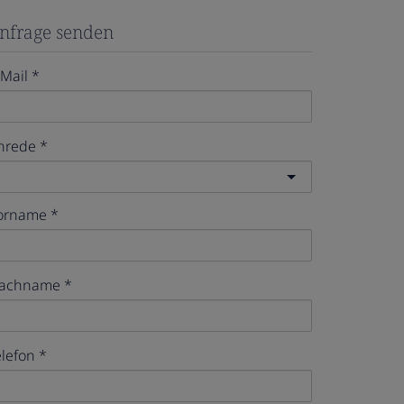
nfrage senden
-Mail
nrede
orname
achname
elefon