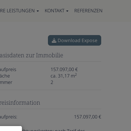
RE LEISTUNGEN
KONTAKT
REFERENZEN
Download Expose
asisdaten zur Immobilie
aufpreis
157.097,00 €
2
läche
ca. 31,17 m
immer
2
reisinformation
aufpreis:
157.097,00 €