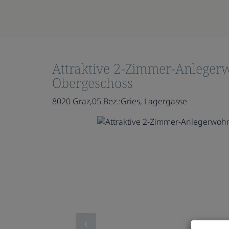
Attraktive 2-Zimmer-Anleger
Obergeschoss
8020 Graz,05.Bez.:Gries
, Lagergasse