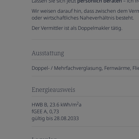
Lassen Sie sich jetzt
persönlich beraten
– ich f
Wir weisen darauf hin, dass zwischen dem Vermi
oder wirtschaftliches Naheverhältnis besteht.
Der Vermittler ist als Doppelmakler tätig.
Ausstattung
Doppel- / Mehrfachverglasung
Fernwärme
Fl
Energieausweis
2
HWB
B, 23.6 kWh/m
a
fGEE
A, 0,73
gültig bis
28.08.2033