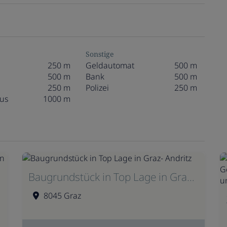
Sonstige
250 m
Geldautomat
500 m
500 m
Bank
500 m
250 m
Polizei
250 m
us
1000 m
Baugrundstück in Top Lage in Graz- Andritz
8045 Graz