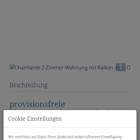
Beschreibung
provisionsfreie
Eigentumswohnungen in Graz –
Cookie Einstellungen
Erstbezug, mit Balkon, Loggia
oder Terrasse
Wir möchten auf Basis Ihrer (jederzeit widerrufbaren) Einwilligung