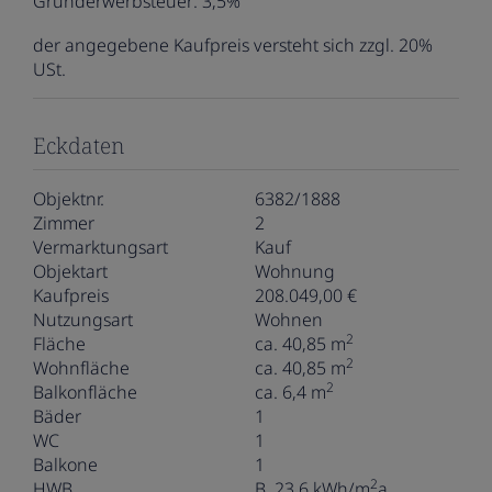
Grunderwerbsteuer:
3,5%
der angegebene Kaufpreis versteht sich zzgl. 20%
USt.
Eckdaten
Objektnr.
6382/1888
Zimmer
2
Vermarktungsart
Kauf
Objektart
Wohnung
Kaufpreis
208.049,00 €
Nutzungsart
Wohnen
2
Fläche
ca. 40,85 m
2
Wohnfläche
ca. 40,85 m
2
Balkonfläche
ca. 6,4 m
Bäder
1
WC
1
Balkone
1
2
HWB
B, 23.6 kWh/m
a