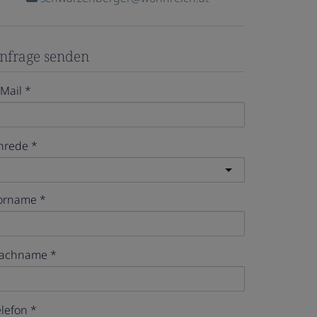
nfrage senden
-Mail
nrede
orname
achname
elefon