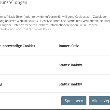
V
Einstellungen
V
G
G
n auf Basis Ihrer (jederzeit widerrufbaren) Einwilligung Cookies zum Zweck der
ng unserer Website sowie zur Analyse Ihres Userverhaltens verwenden, die daz
zogene Daten verarbeiten. Nähere Informationen finden Sie in unserer
d
tzerklärung
und unserer
Cookie Policy
.
2
h notwendige Cookies
immer aktiv
E
O
Status: inaktiv
Z
V
umswohnungen in Graz –
O
K
Loggia oder Terrasse
ng
Status: inaktiv
N
F
sse vereint nachhaltige Bauweise, urbanen
W
Speichern
Alle akze
erzen von Graz. Der moderne Neubau mit
B
lagen bietet langfristige Wohn- und Wertbeständigkeit.
B