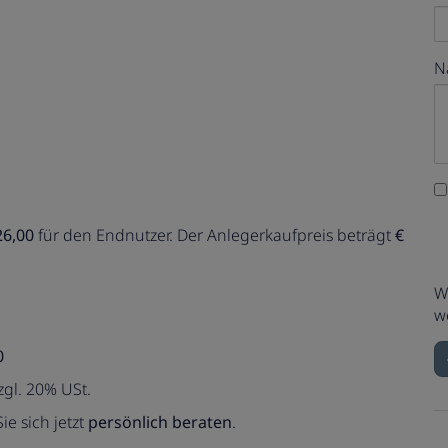
N
26,00
für den Endnutzer. Der Anlegerkaufpreis beträgt
€
W
w
0
zgl. 20% USt.
ie sich jetzt
persönlich beraten
.