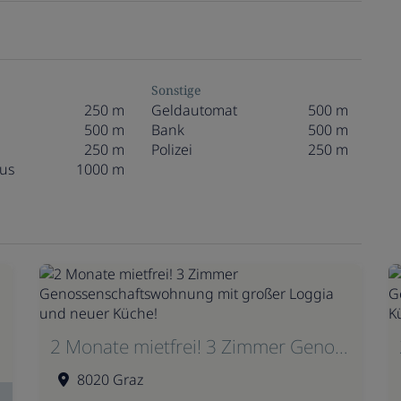
Sonstige
250 m
Geldautomat
500 m
500 m
Bank
500 m
250 m
Polizei
250 m
us
1000 m
2 Monate mietfrei! 3 Zimmer Genossenschaftswohnung mit großer Loggia und neuer Küche!
8020 Graz