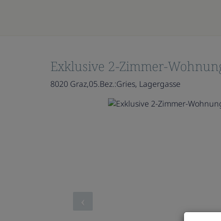
Exklusive 2-Zimmer-Wohnung 
8020 Graz,05.Bez.:Gries
, Lagergasse