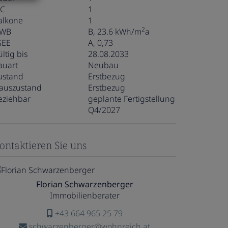
C
1
alkone
1
2
WB
B, 23.6 kWh/m
a
GEE
A, 0,73
ltig bis
28.08.2033
auart
Neubau
ustand
Erstbezug
auszustand
Erstbezug
eziehbar
geplante Fertigstellung
Q4/2027
ontaktieren Sie uns
Florian Schwarzenberger
Immobilienberater
+43 664 965 25 79
schwarzenberger@wohnreich.at