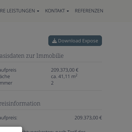
RE LEISTUNGEN
KONTAKT
REFERENZEN
Download Expose
asisdaten zur Immobilie
aufpreis
209.373,00 €
2
läche
ca. 41,11 m
immer
2
reisinformation
aufpreis:
209.373,00 €