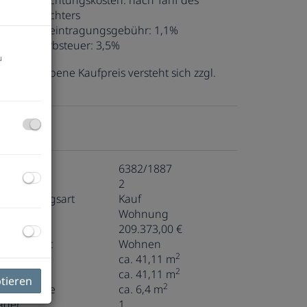
ertragserrichtungskosten:
nach Tarif des
ertragserrichters
rundbucheintragungsgebühr:
1,1%
runderwerbsteuer:
3,5%
u
er angegebene Kaufpreis versteht sich zzgl.
0% USt.
ckdaten
bjektnr.
6382/1887
immer
2
ermarktungsart
Kauf
bjektart
Wohnung
aufpreis
209.373,00 €
utzungsart
Wohnen
2
läche
ca. 41,11 m
2
ohnfläche
ca. 41,11 m
ptieren
2
alkonfläche
ca. 6,4 m
äder
1