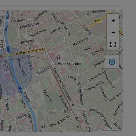
+
−
Tiles ©
basemap.at