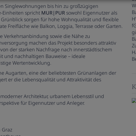
W
en Singlewohnungen bis hin zu großzügigen
B
Einheiten spricht
MUR|PUR
sowohl Eigennutzer als
H
Grünblick sorgen für hohe Wohnqualität und flexible
f
e Freifläche wie Balkon, Loggia, Terrasse oder Garten.
gü
che Verkehrsanbindung sowie die Nähe zu
B
hversorgung machen das Projekt besonders attraktiv
Z
n von der starken Nachfrage nach innerstädtischem
H
t und nachhaltigen Bauweise – ideale
B
istige Wertentwicklung.
ene Augarten, eine der beliebtesten Grünanlagen der
rt er die Lebensqualität und Attraktivität des
K
 moderner Architektur, urbanem Lebensstil und
spektive für Eigennutzer und Anleger.
 Graz