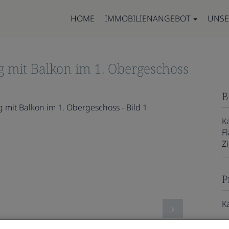
HOME
IMMOBILIENANGEBOT
UNSE
mit Balkon im 1. Obergeschoss
B
K
F
Z
P
K