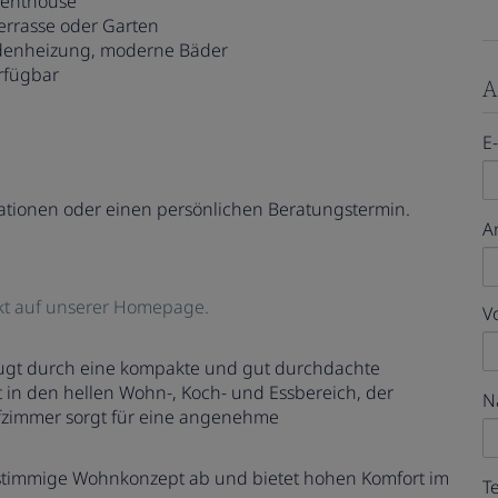
 Penthouse
Terrasse oder Garten
odenheizung, moderne Bäder
rfügbar
A
E
mationen oder einen persönlichen Beratungstermin.
A
kt auf unserer Homepage.
V
gt durch eine kompakte und gut durchdachte
 in den hellen Wohn-, Koch- und Essbereich, der
N
afzimmer sorgt für eine angenehme
stimmige Wohnkonzept ab und bietet hohen Komfort im
T