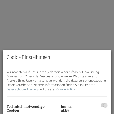
Cookie Einstellungen
Wir möchten auf Basis Ihrer (jederzeit widerrufbaren) Einwilligung
Cookies zum Zweck der Verbesserung unserer Website sowie zur
Analyse Ihres Userverhaltens verwenden, die dazu personenbezogene
Beschreibung
Daten verarbeiten. Nähere Informationen finden Sie in unserer
Datenschutzerklärung
und unserer
Cookie Policy
.
Sehr gut vermietete Ordinationsräumlichkeiten in
Graz-Andritz zu verkaufen
Technisch notwendige
immer
Zum Verkauf stehen attraktive
Cookies
aktiv