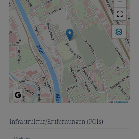
−
Tiles ©
basemap.at
Infrastruktur/Entfernungen (POIs)
Verkehr