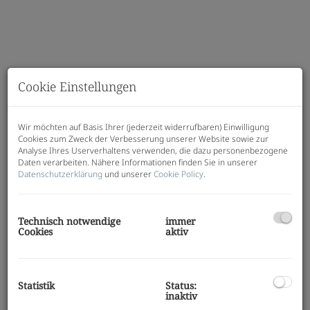
Cookie Einstellungen
Wir möchten auf Basis Ihrer (jederzeit widerrufbaren) Einwilligung
Cookies zum Zweck der Verbesserung unserer Website sowie zur
Analyse Ihres Userverhaltens verwenden, die dazu personenbezogene
Daten verarbeiten. Nähere Informationen finden Sie in unserer
Datenschutzerklärung
und unserer
Cookie Policy
.
Beschreibung
Technisch notwendige
immer
Cookies
aktiv
JAKOMINI VERDE – Haus I
Modern, nachhaltig, effizient – Ihr neues Zuhause
mit
Klimaaktiv-Gold-Zertifikat!
Statistik
Status:
Wohnungen:
32 | 1–4 Zimmer | 33–73 m²
inaktiv
beziehbar: ab sofort