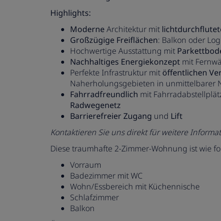
Highlights:
Moderne
Architektur mit
lichtdurchflute
Großzügige Freiflächen
: Balkon oder Lo
Hochwertige Ausstattung mit
Parkettbod
Nachhaltiges Energiekonzept
mit Fernw
Perfekte Infrastruktur mit
öffentlichen Ve
Naherholungsgebieten in unmittelbarer
Fahrradfreundlich
mit Fahrradabstellplä
Radwegenetz
Barrierefreier Zugang
und
Lift
Kontaktieren Sie uns direkt für weitere Inform
Diese traumhafte 2-Zimmer-Wohnung ist wie folg
Vorraum
Badezimmer mit WC
Wohn/Essbereich mit Küchennische
Schlafzimmer
Balkon