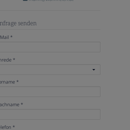
nfrage senden
-Mail
nrede
orname
achname
elefon