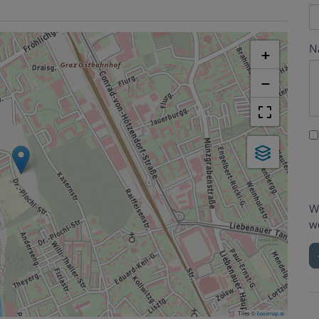
N
+
−
W
w
Tiles ©
basemap.at