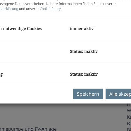
Pr
zogene Daten verarbeiten. Nähere Informationen finden Sie in unserer
V
tzerklärung
und unserer
Cookie Policy
.
V
G
G
h notwendige Cookies
immer aktiv
E
Status: inaktiv
O
Z
ng
Status: inaktiv
V
O
K
Speichern
Alle akze
N
use mit
Klimaaktiv-Gold-Zertifikat!
F
W
K
B
rmepumpe und PV-Anlage
B