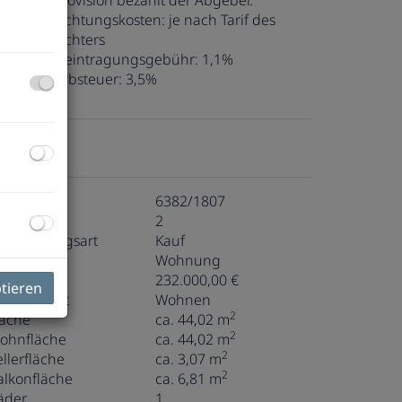
ovision:
Provision bezahlt der Abgeber.
ertragserrichtungskosten:
je nach Tarif des
ertragserrichters
rundbucheintragungsgebühr:
1,1%
runderwerbsteuer:
3,5%
ckdaten
bjektnr.
6382/1807
immer
2
ermarktungsart
Kauf
bjektart
Wohnung
aufpreis
232.000,00 €
ptieren
utzungsart
Wohnen
2
läche
ca. 44,02 m
2
ohnfläche
ca. 44,02 m
2
ellerfläche
ca. 3,07 m
2
alkonfläche
ca. 6,81 m
äder
1