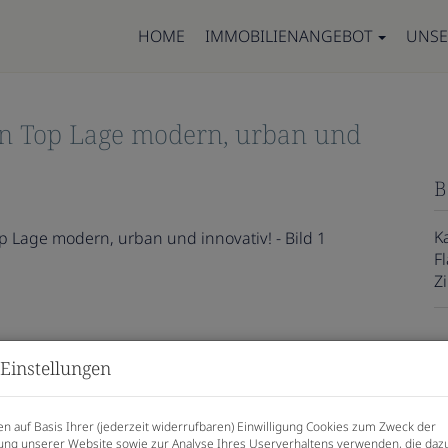
HOME
IMMOBILIENANGEBOT
UNSE
in Top Lage modern, urban und
B
K
F
Z
P
Einstellungen
K
n auf Basis Ihrer (jederzeit widerrufbaren) Einwilligung Cookies zum Zweck der
ng unserer Website sowie zur Analyse Ihres Userverhaltens verwenden, die daz