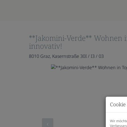
**Jakomini-Verde** Wohnen 
innovativ!
8010 Graz
, Kasernstraße 30I / I3 / 03
Cookie 
Wir möchte
Verbesseru