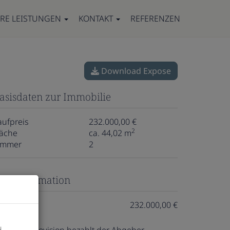
RE LEISTUNGEN
KONTAKT
REFERENZEN
Download Expose
asisdaten zur Immobilie
aufpreis
232.000,00 €
2
läche
ca. 44,02 m
immer
2
reisinformation
aufpreis:
232.000,00 €
u