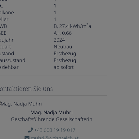
C
1
alkone
1
ller
1
2
WB
B, 27.4 kWh/m
a
GEE
A+, 0,66
aujahr
2024
auart
Neubau
ustand
Erstbezug
auszustand
Erstbezug
eziehbar
ab sofort
ontaktieren Sie uns
Mag. Nadja Muhri
Geschäftsführende Gesellschafterin
+43 660 19 19 017
muhri@wohnreich.at