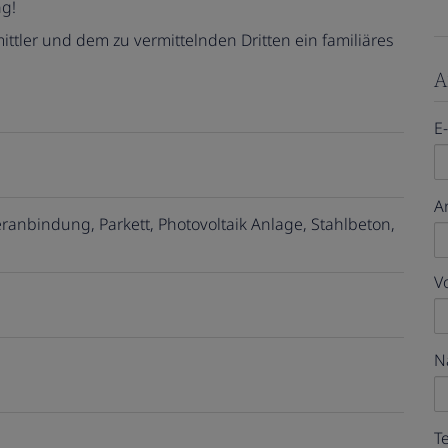
ng!
ttler und dem zu vermittelnden Dritten ein familiäres
A
E
A
eranbindung
Parkett
Photovoltaik Anlage
Stahlbeton
V
N
T