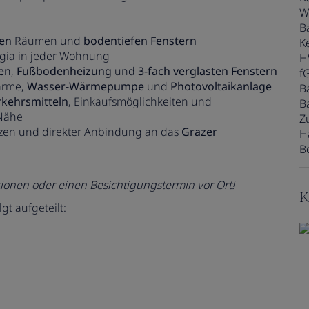
W
B
ten
Räumen und
bodentiefen Fenstern
Ke
ggia in jeder Wohnung
H
en
,
Fußbodenheizung
und
3-fach verglasten Fenstern
f
ärme,
Wasser-Wärmepumpe
und
Photovoltaikanlage
B
rkehrsmitteln
, Einkaufsmöglichkeiten und
B
 Nähe
Z
tzen und direkter Anbindung an das
Grazer
H
B
ationen oder einen Besichtigungstermin vor Ort!
K
t aufgeteilt: