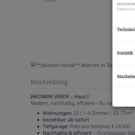
personenbe
Datenschu
Technisc
Statistik
Marketi
Beschreibung
JAKOMINI VERDE – Haus I
Modern, nachhaltig, effizient – Ihr neues Zuha
Wohnungen:
32 | 1–4 Zimmer | 33–73 m²
beziehbar: ab sofort
Tiefgarage:
Preis pro Stellplatz € 24.500
Nachhaltig & effizient
– Grundwasser-Wä