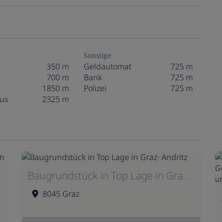
Sonstige
350 m
Geldautomat
725 m
700 m
Bank
725 m
1850 m
Polizei
725 m
us
2325 m
Baugrundstück in Top Lage in Graz- Andritz
8045 Graz