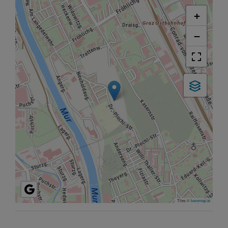
+
−
Tiles ©
basemap.at