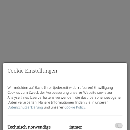
Cookie Einstellungen
Beschreibung
Wir möchten auf Basis Ihrer (jederzeit widerrufbaren) Einwilligung
Cookies zum Zweck der Verbesserung unserer Website sowie zur
Analyse Ihres Userverhaltens verwenden, die dazu personenbezogene
JAKOMINI VERDE – Haus I
Daten verarbeiten. Nähere Informationen finden Sie in unserer
Modern, nachhaltig, effizient – Ihr neues Zuhause
Datenschutzerklärung
und unserer
Cookie Policy
.
mit
Klimaaktiv-Gold-Zertifikat!
Wohnungen:
32 | 1–4 Zimmer | 33–73 m²
Technisch notwendige
immer
beziehbar: ab sofort