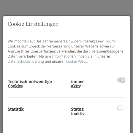
Cookie Einstellungen
Wir möchten auf Basis Ihrer (jederzeit widerrufbaren) Einwilligung
Cookies zum Zweck der Verbesserung unserer Website sowie zur
Analyse Ihres Userverhaltens verwenden, die dazu personenbezogene
Daten verarbeiten. Nähere Informationen finden Sie in unserer
Datenschutzerklärung
und unserer
Cookie Policy
.
Technisch notwendige
immer
Cookies
aktiv
Beschreibung
Statistik
Status:
Zur Vermietung gelangt diese schöne 2-Zimmer-
inaktiv
Wohnung in traumhafter Lage, nahe der
Kalvarienbergkirche.