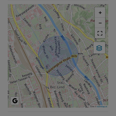
+
−
Tiles ©
basemap.at