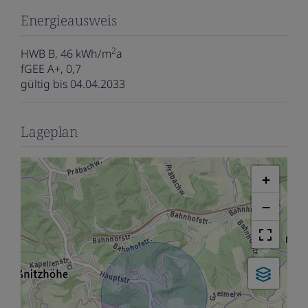
Energieausweis
2
HWB
B, 46 kWh/m
a
fGEE
A+, 0,7
gültig bis
04.04.2033
Lageplan
+
−