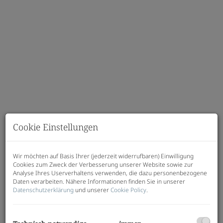
Cookie Einstellungen
Beschreibung
Wir möchten auf Basis Ihrer (jederzeit widerrufbaren) Einwilligung
Cookies zum Zweck der Verbesserung unserer Website sowie zur
Analyse Ihres Userverhaltens verwenden, die dazu personenbezogene
Hang zur Sonne – Exklusive
Daten verarbeiten. Nähere Informationen finden Sie in unserer
Eigentumswohnungen in Laßnitzhöhe
Datenschutzerklärung
und unserer
Cookie Policy
.
In traumhafter Sonnenlage entstehen moderne
2-
bis 4-Zimmer-Wohnungen
mit Balkonen, Terrassen