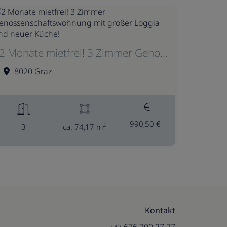
2 Monate mietfrei! 3 Zimmer Genossenschaftswohnung mit großer Loggia und neuer Küche!
8020 Graz
990,50 €
2
3
ca. 74,17 m
Kontakt
676 700 27 77