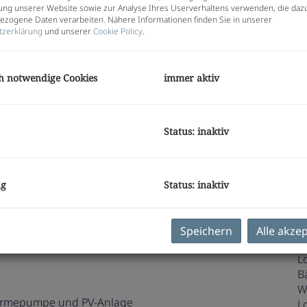
Pr
ng unserer Website sowie zur Analyse Ihres Userverhaltens verwenden, die daz
G
zogene Daten verarbeiten. Nähere Informationen finden Sie in unserer
G
tzerklärung
und unserer
Cookie Policy
.
h notwendige Cookies
immer aktiv
E
O
Status: inaktiv
Z
V
O
K
ng
Status: inaktiv
N
F
W
Speichern
Alle akze
hause im Graz-Jakomini!
K
L
B
W
rmepumpe und PV-Anlage
L