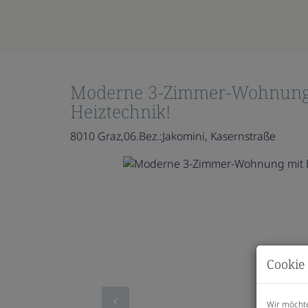
Moderne 3-Zimmer-Wohnung m
Heiztechnik!
8010 Graz,06.Bez.:Jakomini
, Kasernstraße
Cookie 
Wir möchte