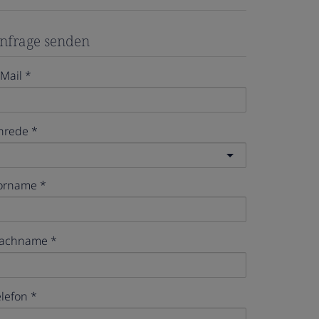
nfrage senden
-Mail
nrede
orname
achname
elefon