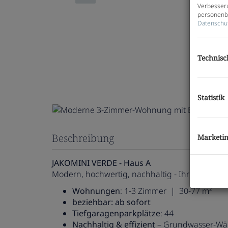
Verbesseru
personenbe
Datenschu
Technisc
Statistik
Beschreibung
Marketi
JAKOMINI VERDE - Haus A
Modern, hochwertig, nachhaltig - Ihr neues Zu
Wohnungen
: 1-3 Zimmer | 30-77 m²
beziehbar: ab sofort
Tiefgaragenparkplätze
: 44
Nachhaltig & effizient
– Grundwasser-Wä