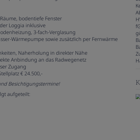
Ke
A
 Räume, bodentiefe Fenster
H
der Loggia inklusive
f
bodenheizung, 3-fach-Verglasung
gü
sser-Wärmepumpe sowie zusätzlich per Fernwärme
B
B
chkeiten, Naherholung in direkter Nähe
Z
direkte Anbindung an das Radwegenetz
H
loser Zugang
Stellplatz € 24.500,-
K
 und Besichtigungstermine!
t aufgeteilt: