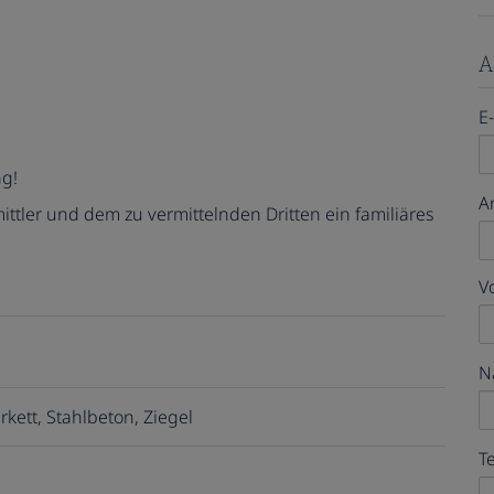
A
E
ng!
A
ttler und dem zu vermittelnden Dritten ein familiäres
V
N
rkett
Stahlbeton
Ziegel
T