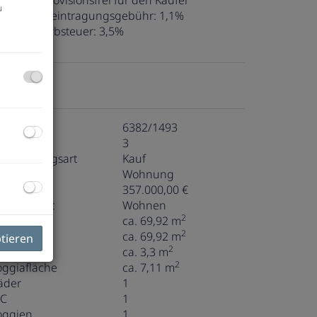
ovision:
Provisionsfrei für den Käufer
u
rundbucheintragungsgebühr:
1,1%
runderwerbsteuer:
3,5%
ckdaten
bjektnr.
6382/1493
immer
3
ermarktungsart
Kauf
bjektart
Wohnung
aufpreis
357.000,00 €
utzungsart
Wohnen
2
läche
ca. 69,92 m
2
ohnfläche
ca. 69,92 m
ptieren
2
ellerfläche
ca. 3,3 m
2
oggiafläche
ca. 7,11 m
äder
1
C
1
oggien
1