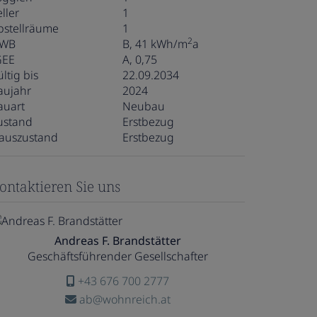
ller
1
bstellräume
1
2
WB
B, 41 kWh/m
a
GEE
A, 0,75
ltig bis
22.09.2034
aujahr
2024
auart
Neubau
ustand
Erstbezug
auszustand
Erstbezug
ontaktieren Sie uns
Andreas F. Brandstätter
Geschäftsführender Gesellschafter
+43 676 700 2777
ab@wohnreich.at