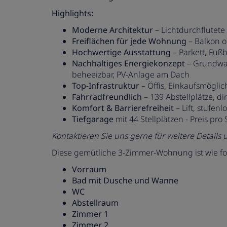
Highlights:
Moderne Architektur
– Lichtdurchflutete
Freiflächen für jede Wohnung
– Balkon o
Hochwertige Ausstattung
– Parkett, Fuß
Nachhaltiges Energiekonzept
– Grundwa
beheeizbar, PV-Anlage am Dach
Top-Infrastruktur
– Öffis, Einkaufsmögli
Fahrradfreundlich
– 139 Abstellplätze, 
Komfort & Barrierefreiheit
– Lift, stufen
Tiefgarage
mit 44 Stellplätzen - Preis pro 
Kontaktieren Sie uns gerne für weitere Details
Diese gemütliche 3-Zimmer-Wohnung ist wie folg
Vorraum
Bad mit Dusche und Wanne
WC
Abstellraum
Zimmer 1
Zimmer 2