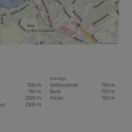
Tiles ©
basemap.at
Sonstige
500 m
Geldautomat
750 m
750 m
Bank
750 m
2000 m
Polizei
750 m
us
2500 m