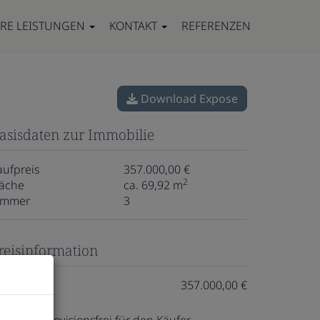
RE LEISTUNGEN
KONTAKT
REFERENZEN
Download Expose
asisdaten zur Immobilie
aufpreis
357.000,00 €
2
läche
ca. 69,92 m
immer
3
reisinformation
aufpreis:
357.000,00 €