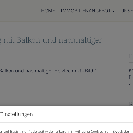
HOME
IMMOBILIENANGEBOT
UNSE
it Balkon und nachhaltiger
B
K
F
Z
P
Einstellungen
K
n auf Basis Ihrer (jederzeit widerrufbaren) Einwilligung Cookies zum Zweck der