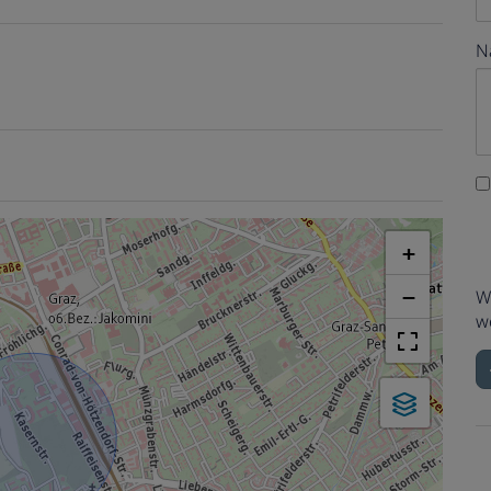
N
+
−
W
w