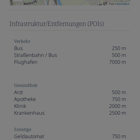
Tiles ©
basemap.at
Infrastruktur/Entfernungen (POIs)
Verkehr
Bus
250 m
Straßenbahn / Bus
500 m
Flughafen
7000 m
Gesundheit
Arzt
500 m
Apotheke
750 m
Klinik
2000 m
Krankenhaus
2500 m
Sonstige
Geldautomat
750 m