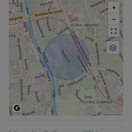
+
−
Tiles ©
basemap.at