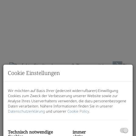
Cookie Einstellungen
Beschreibung
Wir möchten auf Basis Ihrer (jederzeit widerrufbaren) Einwilligung
Cookies zum Zweck der Verbesserung unserer Website sowie zur
JAKOMINI VERDE - Haus A
Analyse Ihres Userverhaltens verwenden, die dazu personenbezogene
Modern, hochwertig, nachhaltig - Ihr neues Zuhause
Daten verarbeiten. Nähere Informationen finden Sie in unserer
im Graz-Jakomini!
Datenschutzerklärung
und unserer
Cookie Policy
.
Wohnungen
: 1-3 Zimmer | 30-77 m²
beziehbar: ab sofort
Technisch notwendige
immer
Tiefgaragenparkplätze
: 44