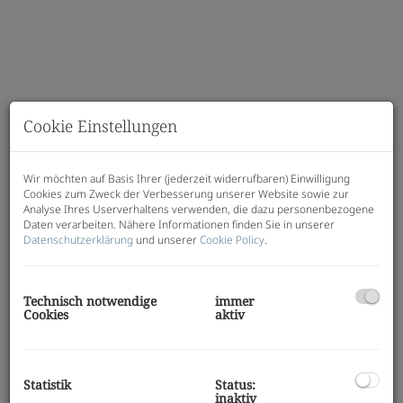
Cookie Einstellungen
Wir möchten auf Basis Ihrer (jederzeit widerrufbaren) Einwilligung
Cookies zum Zweck der Verbesserung unserer Website sowie zur
Analyse Ihres Userverhaltens verwenden, die dazu personenbezogene
Daten verarbeiten. Nähere Informationen finden Sie in unserer
Datenschutzerklärung
und unserer
Cookie Policy
.
Beschreibung
Technisch notwendige
immer
JAKOMINI VERDE - Haus A
Cookies
aktiv
Modern, hochwertig, nachhaltig - Ihr neues Zuhause
im Graz-Jakomini!
Wohnungen
: 1-3 Zimmer | 30-77 m²
Statistik
Status:
inaktiv
beziehbar: ab sofort