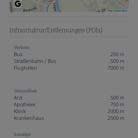
Tiles ©
basemap.at
Infrastruktur/Entfernungen (POIs)
Verkehr
Bus
250 m
Straßenbahn / Bus
500 m
Flughafen
7000 m
Gesundheit
Arzt
500 m
Apotheke
750 m
Klinik
2000 m
Krankenhaus
2500 m
Sonstige