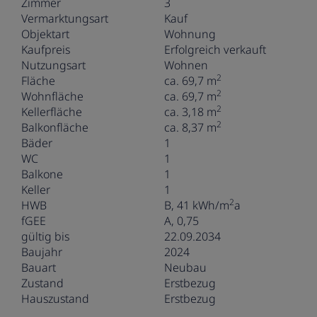
Zimmer
3
Vermarktungsart
Kauf
Objektart
Wohnung
Kaufpreis
Erfolgreich verkauft
Nutzungsart
Wohnen
2
Fläche
ca. 69,7 m
2
Wohnfläche
ca. 69,7 m
2
Kellerfläche
ca. 3,18 m
2
Balkonfläche
ca. 8,37 m
Bäder
1
WC
1
Balkone
1
Keller
1
2
HWB
B, 41 kWh/m
a
fGEE
A, 0,75
gültig bis
22.09.2034
Baujahr
2024
Bauart
Neubau
Zustand
Erstbezug
Hauszustand
Erstbezug