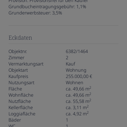
Provision:
Provisionsfrei für den Käufer
Grundbucheintragungsgebühr:
1,1%
Grunderwerbsteuer:
3,5%
Eckdaten
Objektnr.
6382/1464
Zimmer
2
Vermarktungsart
Kauf
Objektart
Wohnung
Kaufpreis
255.000,00 €
Nutzungsart
Wohnen
2
Fläche
ca. 49,66 m
2
Wohnfläche
ca. 49,66 m
2
Nutzfläche
ca. 55,58 m
2
Kellerfläche
ca. 3,11 m
2
Loggiafläche
ca. 4,92 m
Bäder
1
WC
1