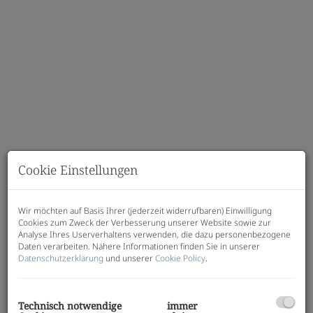
Cookie Einstellungen
Beschreibung
Wir möchten auf Basis Ihrer (jederzeit widerrufbaren) Einwilligung
Cookies zum Zweck der Verbesserung unserer Website sowie zur
Analyse Ihres Userverhaltens verwenden, die dazu personenbezogene
JAKOMINI VERDE - Haus A
Daten verarbeiten. Nähere Informationen finden Sie in unserer
Modern, hochwertig, nachhaltig - Ihr neues Zuhause
Datenschutzerklärung
und unserer
Cookie Policy
.
im Graz-Jakomini!
Wohnungen
: 1-3 Zimmer | 30-77 m²
Technisch notwendige
immer
beziehbar: ab sofort