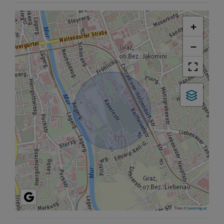
+
−
Tiles ©
basemap.at