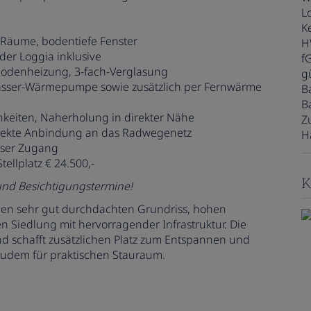
L
Ke
 Räume, bodentiefe Fenster
H
der Loggia inklusive
f
bodenheizung, 3-fach-Verglasung
gü
sser-Wärmepumpe sowie zusätzlich per Fernwärme
B
B
chkeiten, Naherholung in direkter Nähe
Z
direkte Anbindung an das Radwegenetz
H
loser Zugang
Stellplatz € 24.500,-
K
 und Besichtigungstermine!
en sehr gut durchdachten Grundriss, hohen
 Siedlung mit hervorragender Infrastruktur. Die
 schafft zusätzlichen Platz zum Entspannen und
 zudem für praktischen Stauraum.