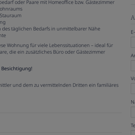
atzbedarf oder Paare mit Homeoffice bzw. Gästezimmer
 Wohnraums
m Stauraum
A
ung
 des täglichen Bedarfs in unmittelbarer Nähe
E
nte
se Wohnung für viele Lebenssituationen – ideal für
aare, die ein zusätzliches Büro oder Gästezimmer
A
 Besichtigung!
V
ttler und dem zu vermittelnden Dritten ein familiäres
N
T