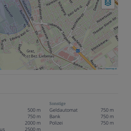
Tiles ©
basemap.at
Sonstige
500 m
Geldautomat
750 m
750 m
Bank
750 m
2000 m
Polizei
750 m
us
2500 m