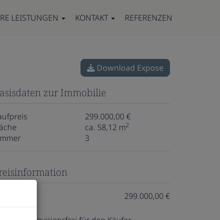
RE LEISTUNGEN
KONTAKT
REFERENZEN
Download Expose
asisdaten zur Immobilie
aufpreis
299.000,00 €
2
läche
ca. 58,12 m
immer
3
reisinformation
aufpreis:
299.000,00 €