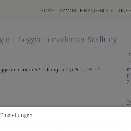
HOME
IMMOBILIENANGEBOT
UNSE
 mit Loggia in moderner Siedlung
B
K
F
Z
P
Einstellungen
K