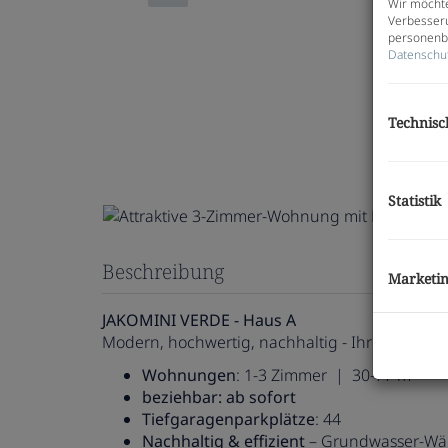
Wir möchte
Verbesseru
personenbe
Datenschu
Technisc
Statistik
Beschreibung
Marketi
JAKOMINI VERDE - Haus A
Modern, hochwertig, nachhaltig - Ihr neues Zu
Wohnungen
: 1-3 Zimmer | 30-77 m²
beziehbar: ab sofort
Tiefgaragenparkplätze
: 44
Nachhaltig & effizient
– Grundwasser-Wä