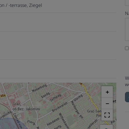
n / -terrasse
Ziegel
N
W
w
+
−