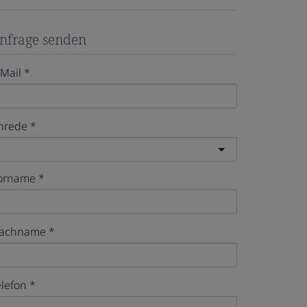
nfrage senden
-Mail
nrede
orname
achname
elefon