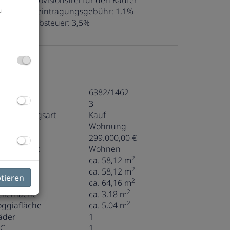
ovision:
Provisionsfrei für den Käufer
rundbucheintragungsgebühr:
1,1%
u
runderwerbsteuer:
3,5%
ckdaten
bjektnr.
6382/1462
immer
3
ermarktungsart
Kauf
bjektart
Wohnung
aufpreis
299.000,00 €
utzungsart
Wohnen
2
läche
ca. 58,12 m
2
ohnfläche
ca. 58,12 m
ptieren
2
utzfläche
ca. 64,16 m
2
ellerfläche
ca. 3,18 m
2
oggiafläche
ca. 5,04 m
äder
1
C
1