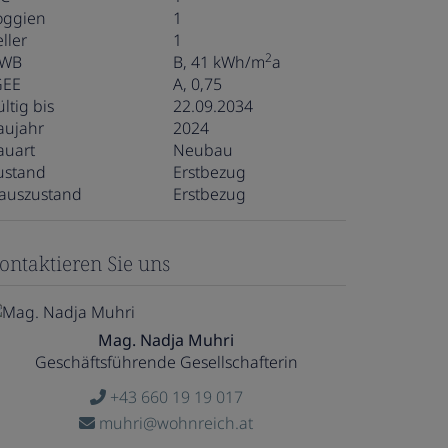
oggien
1
ller
1
2
WB
B, 41 kWh/m
a
GEE
A, 0,75
ltig bis
22.09.2034
aujahr
2024
auart
Neubau
ustand
Erstbezug
auszustand
Erstbezug
ontaktieren Sie uns
Mag. Nadja Muhri
Geschäftsführende Gesellschafterin
+43 660 19 19 017
muhri@wohnreich.at