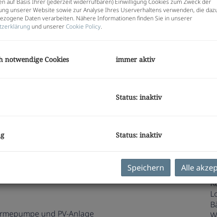
Pr
n auf Basis Ihrer (jederzeit widerrufbaren) Einwilligung Cookies zum Zweck der
G
ng unserer Website sowie zur Analyse Ihres Userverhaltens verwenden, die daz
zogene Daten verarbeiten. Nähere Informationen finden Sie in unserer
G
tzerklärung
und unserer
Cookie Policy
.
h notwendige Cookies
immer aktiv
E
O
Status: inaktiv
Z
V
O
K
ng
Status: inaktiv
N
F
W
hause im Graz-Jakomini!
Speichern
Alle akze
N
K
L
B
rmepumpe und PV-Anlage
W