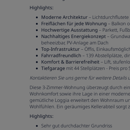
Highlights:
Moderne Architektur
– Lichtdurchflutete
Freiflächen für jede Wohnung
– Balkon o
Hochwertige Ausstattung
– Parkett, Fuß
Nachhaltiges Energiekonzept
– Grundwa
beheeizbar, PV-Anlage am Dach
Top-Infrastruktur
– Öffis, Einkaufsmögli
Fahrradfreundlich
– 139 Abstellplätze, 
Komfort & Barrierefreiheit
– Lift, stufen
Tiefgarage
mit 44 Stellplätzen - Preis pro 
Kontaktieren Sie uns gerne für weitere Details
Diese 3-Zimmer-Wohnung überzeugt durch ein
Wohnkomfort sowie ihre Lage in einer modernen
gemütliche Loggia erweitert den Wohnraum und
Wohlfühlen. Ein geräumiges Kellerabteil sorgt
Highlights:
Sehr gut durchdachter Grundriss