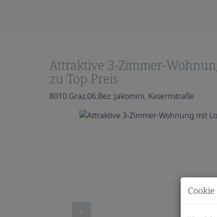
Attraktive 3-Zimmer-Wohnung
zu Top Preis
8010 Graz,06.Bez.:Jakomini
, Kasernstraße
Cookie 