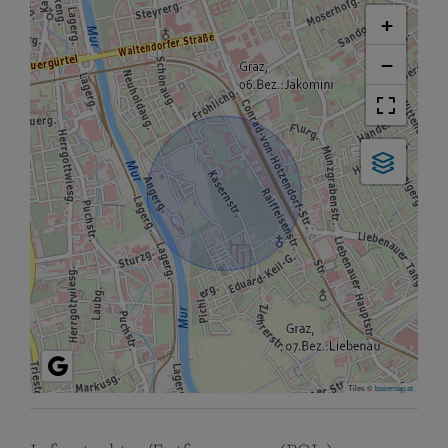
+
−
Tiles ©
basemap.at