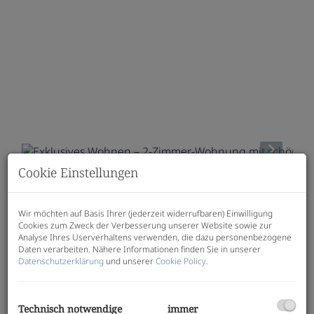
Cookie Einstellungen
Beschreibung
Wir möchten auf Basis Ihrer (jederzeit widerrufbaren) Einwilligung
JAKOMINI VERDE - Haus A
Cookies zum Zweck der Verbesserung unserer Website sowie zur
Analyse Ihres Userverhaltens verwenden, die dazu personenbezogene
Modern, hochwertig, nachhaltig - Ihr neues Zuhause
Daten verarbeiten. Nähere Informationen finden Sie in unserer
im Graz-Jakomini!
Datenschutzerklärung
und unserer
Cookie Policy
.
Wohnungen
: 1-3 Zimmer | 30-77 m²
beziehbar: ab sofort
Tiefgaragenparkplätze
: 44
Technisch notwendige
immer