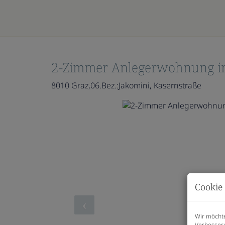
2-Zimmer Anlegerwohnung i
8010 Graz,06.Bez.:Jakomini
, Kasernstraße
Cookie 
Wir möchte
Verbesseru