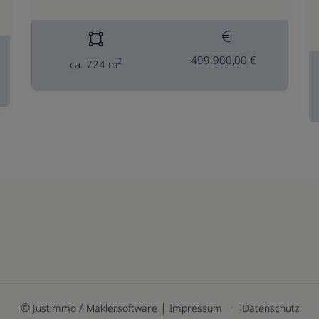
499.900,00 €
2
ca. 724 m
©
/
|
·
Justimmo
Maklersoftware
Impressum
Datenschutz