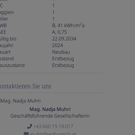
C
1
oggien
1
ller
1
2
WB
B, 41 kWh/m
a
GEE
A, 0,75
ltig bis
22.09.2034
aujahr
2024
auart
Neubau
ustand
Erstbezug
auszustand
Erstbezug
ontaktieren Sie uns
Mag. Nadja Muhri
Geschäftsführende Gesellschafterin
+43 660 19 19 017
muhri@wohnreich.at