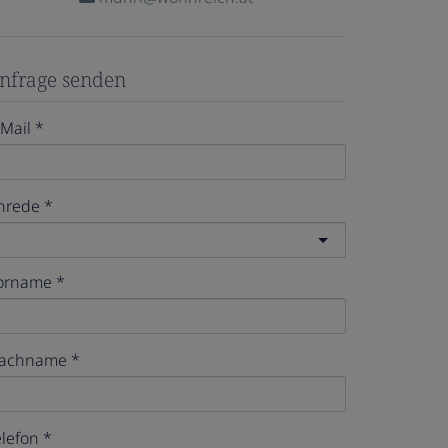
nfrage senden
-Mail
nrede
orname
achname
elefon