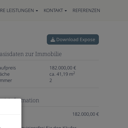
RE LEISTUNGEN
KONTAKT
REFERENZEN
Download Expose
asisdaten zur Immobilie
aufpreis
182.000,00 €
2
läche
ca. 41,19 m
immer
2
reisinformation
aufpreis:
182.000,00 €
u