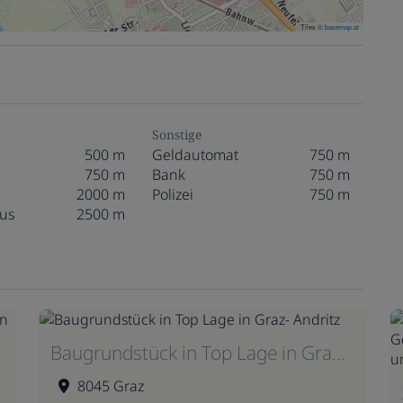
Tiles ©
basemap.at
Sonstige
500 m
Geldautomat
750 m
750 m
Bank
750 m
2000 m
Polizei
750 m
us
2500 m
Baugrundstück in Top Lage in Graz- Andritz
8045 Graz