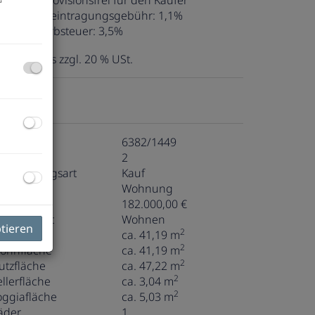
ovision:
Provisionsfrei für den Käufer
rundbucheintragungsgebühr:
1,1%
runderwerbsteuer:
3,5%
nlegerpreis zzgl. 20 % USt.
ckdaten
bjektnr.
6382/1449
immer
2
ermarktungsart
Kauf
bjektart
Wohnung
aufpreis
182.000,00 €
utzungsart
Wohnen
ptieren
2
läche
ca. 41,19 m
2
ohnfläche
ca. 41,19 m
2
utzfläche
ca. 47,22 m
2
ellerfläche
ca. 3,04 m
2
oggiafläche
ca. 5,03 m
äder
1