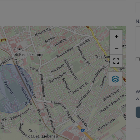
N
+
−
W
w