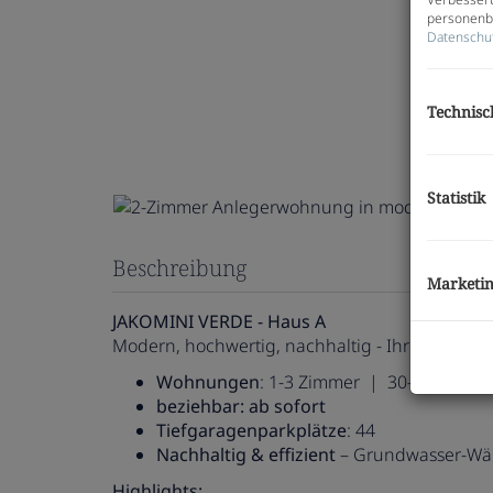
personenbe
Datenschu
Technisc
Statistik
Beschreibung
Marketi
JAKOMINI VERDE - Haus A
Modern, hochwertig, nachhaltig - Ihr neues Zu
Wohnungen
: 1-3 Zimmer | 30-77 m²
beziehbar: ab sofort
Tiefgaragenparkplätze
: 44
Nachhaltig & effizient
– Grundwasser-Wä
Highlights: