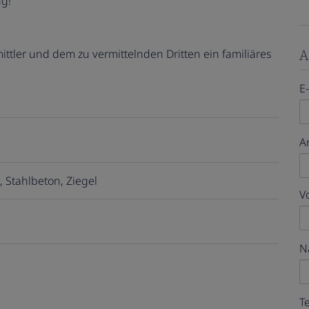
ng!
A
ttler und dem zu vermittelnden Dritten ein familiäres
E
A
Stahlbeton
Ziegel
V
N
T