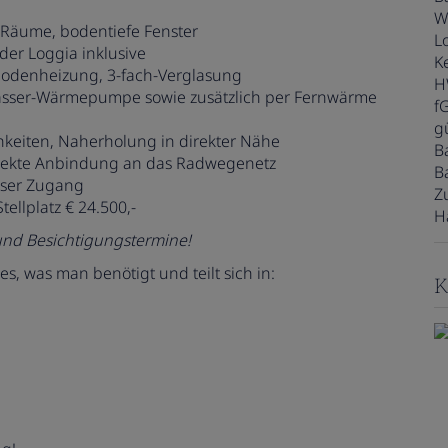
W
 Räume, bodentiefe Fenster
L
der Loggia inklusive
Ke
bodenheizung, 3-fach-Verglasung
H
sser-Wärmepumpe sowie zusätzlich per Fernwärme
f
gü
chkeiten, Naherholung in direkter Nähe
B
direkte Anbindung an das Radwegenetz
B
loser Zugang
Z
Stellplatz € 24.500,-
H
 und Besichtigungstermine!
, was man benötigt und teilt sich in:
K