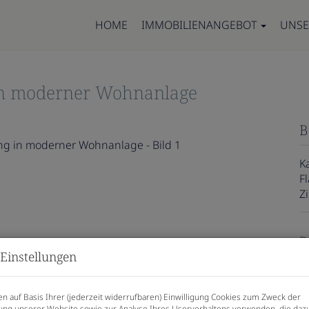
HOME
IMMOBILIENANGEBOT
UNSE
n moderner Wohnanlage
B
K
F
Z
P
Einstellungen
K
n auf Basis Ihrer (jederzeit widerrufbaren) Einwilligung Cookies zum Zweck der
ng unserer Website sowie zur Analyse Ihres Userverhaltens verwenden, die daz