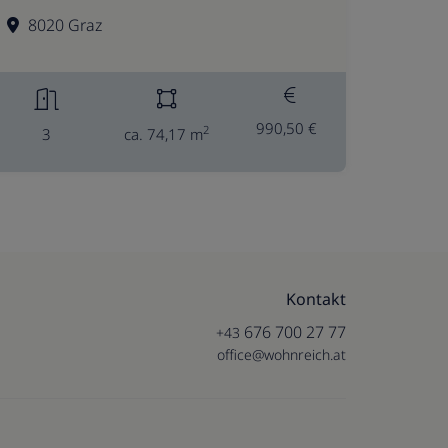
8020 Graz
990,50 €
2
3
ca. 74,17 m
Kontakt
676 700 27 77
+43
office@wohnreich.at