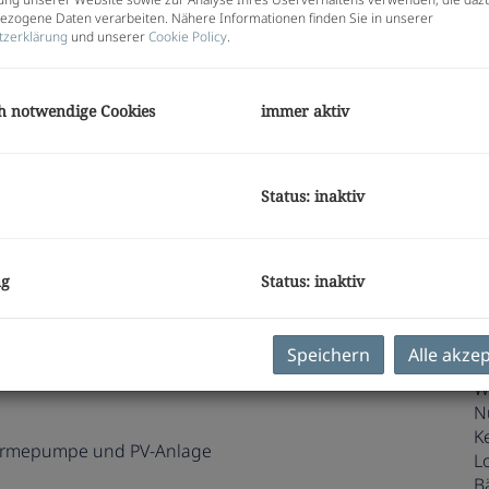
Pr
zogene Daten verarbeiten. Nähere Informationen finden Sie in unserer
G
tzerklärung
und unserer
Cookie Policy
.
G
A
h notwendige Cookies
immer aktiv
E
Status: inaktiv
O
Z
V
ng
Status: inaktiv
O
K
N
hause im Graz-Jakomini!
Speichern
Alle akze
F
W
N
K
rmepumpe und PV-Anlage
L
B