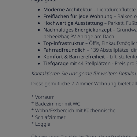
Moderne Architektur
– Lichtdurchflutete
Freiflächen für jede Wohnung
– Balkon o
Hochwertige Ausstattung
– Parkett, Fuß
Nachhaltiges Energiekonzept
– Grundwa
beheeizbar, PV-Anlage am Dach
Top-Infrastruktur
– Öffis, Einkaufsmögli
Fahrradfreundlich
– 139 Abstellplätze, 
Komfort & Barrierefreiheit
– Lift, stufen
Tiefgarage
mit 44 Stellplätzen - Preis pro 
Kontaktieren Sie uns gerne für weitere Details
Diese gemütliche 2-Zimmer-Wohnung bietet alles
* Vorraum
* Badezimmer mit WC
* Wohn/Essbereich mit Küchennische
* Schlafzimmer
* Loggia