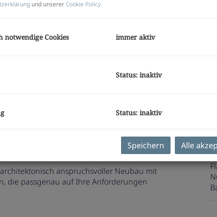
tzerklärung
und unserer
Cookie Policy
.
m
US
h notwendige Cookies
immer aktiv
Pr
K
Status: inaktiv
E
O
ng
Status: inaktiv
V
O
Mi
Speichern
Alle akze
 MODERN | FLEXIBEL | NACHHALTIG
N
F
 architektonisch anspruchsvoller Neubau mit
N
en, die passgenau auf Ihre Anforderungen
B