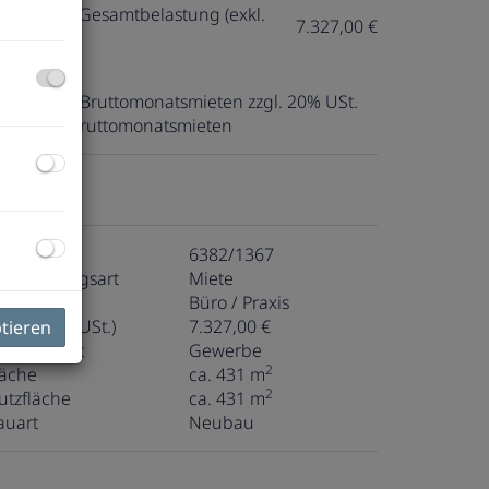
onatliche Gesamtbelastung (exkl.
7.327,00 €
t.):
ovision:
3 Bruttomonatsmieten zzgl. 20% USt.
aution:
3 Bruttomonatsmieten
ckdaten
bjektnr.
6382/1367
ermarktungsart
Miete
bjektart
Büro / Praxis
ete (exkl. USt.)
7.327,00 €
ptieren
utzungsart
Gewerbe
2
läche
ca. 431 m
2
utzfläche
ca. 431 m
auart
Neubau