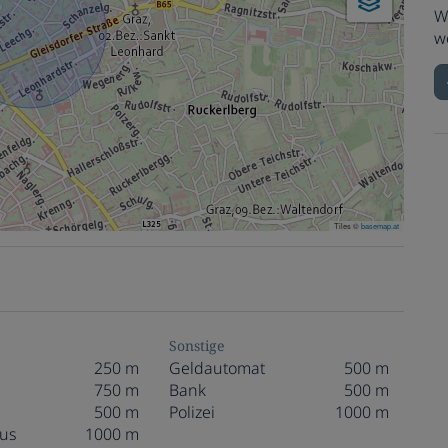
W
w
Tiles ©
basemap.at
Sonstige
250 m
Geldautomat
500 m
750 m
Bank
500 m
500 m
Polizei
1000 m
us
1000 m