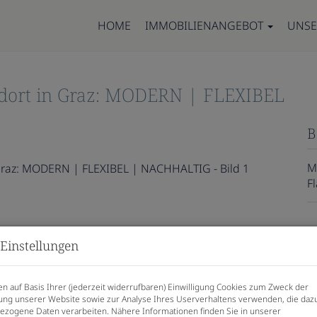
HOME
IMMOBILIENANGEBOT
UNSE
dort in Graz: MODERN | FLEXIBEL
B
Mi
F
P
Einstellungen
G
n auf Basis Ihrer (jederzeit widerrufbaren) Einwilligung Cookies zum Zweck der
M
ng unserer Website sowie zur Analyse Ihres Userverhaltens verwenden, die daz
U
zogene Daten verarbeiten. Nähere Informationen finden Sie in unserer