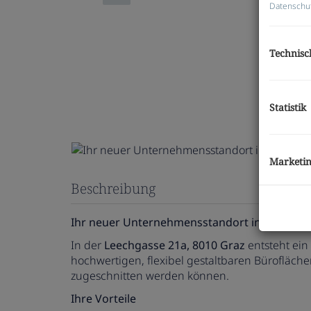
Datenschu
Technisc
Statistik
Marketi
Beschreibung
Ihr neuer Unternehmensstandort in Graz –
In der
Leechgasse 21a, 8010 Graz
entsteht ein
hochwertigen, flexibel gestaltbaren Bürofläch
zugeschnitten werden können.
Ihre Vorteile