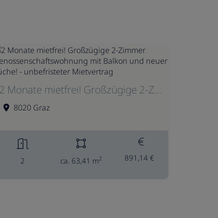
2 Monate mietfrei! Großzügige 2-Zimmer Genossenschaftswohnung mit Balkon und neuer Küche! - unbefristeter Mietvertrag
8020 Graz
891,14 €
2
2
ca. 63,41 m