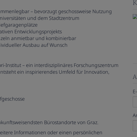
K
usammenlegbar – bevorzugt geschossweise Nutzung
Universitäten und dem Stadtzentrum
iefgaragenplätze
vativen Entwicklungsprojekts
inzeln anmietbar und kombinierbar
ividueller Ausbau auf Wunsch
i-Institut – ein interdisziplinäres Forschungszentrum
tsteht ein inspirierendes Umfeld für Innovation,
A
E
efgeschosse
A
 zukunftsweisendsten Bürostandorte von Graz.
eitere Informationen oder einen persönlichen