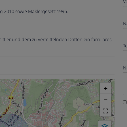
V
g 2010 sowie Maklergesetz 1996.
N
ttler und dem zu vermittelnden Dritten ein familiäres
T
N
+
−