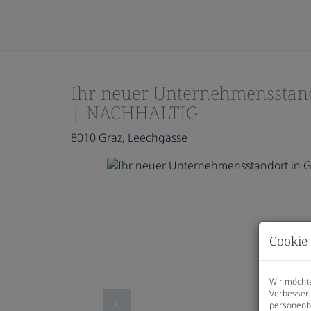
Ihr neuer Unternehmensstan
| NACHHALTIG
8010 Graz
, Leechgasse
Cookie 
Wir möchte
Verbesseru
personenbe