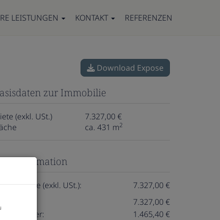
RE LEISTUNGEN
KONTAKT
REFERENZEN
Download Expose
asisdaten zur Immobilie
ete (exkl. USt.)
7.327,00 €
2
läche
ca. 431 m
reisinformation
esamtmiete (exkl. USt.):
7.327,00 €
iete:
7.327,00 €
u
msatzsteuer:
1.465,40 €