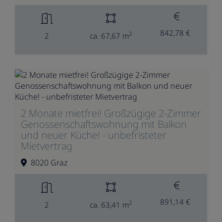
842,78 €
2
2
ca. 67,67 m
2 Monate mietfrei! Großzügige 2-Zimmer
Genossenschaftswohnung mit Balkon
und neuer Küche! - unbefristeter
Mietvertrag
8020 Graz
891,14 €
2
2
ca. 63,41 m