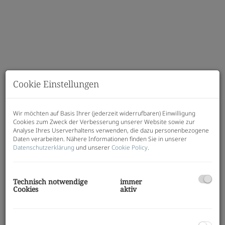
Cookie Einstellungen
Wir möchten auf Basis Ihrer (jederzeit widerrufbaren) Einwilligung
Cookies zum Zweck der Verbesserung unserer Website sowie zur
Analyse Ihres Userverhaltens verwenden, die dazu personenbezogene
Daten verarbeiten. Nähere Informationen finden Sie in unserer
Datenschutzerklärung
und unserer
Cookie Policy
.
Beschreibung
Zum Verkauf gelangt ein gut vermietetes
Technisch notwendige
immer
Geschäftslokal in
bester Innenstadtlage
.
Cookies
aktiv
Dieses einzigartige Angebot umfasst:
1 unbefristet vermietete Geschäftsfläche
mit