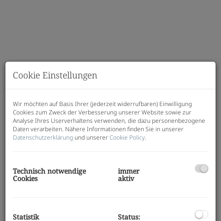
Cookie Einstellungen
Wir möchten auf Basis Ihrer (jederzeit widerrufbaren) Einwilligung
Cookies zum Zweck der Verbesserung unserer Website sowie zur
Analyse Ihres Userverhaltens verwenden, die dazu personenbezogene
Daten verarbeiten. Nähere Informationen finden Sie in unserer
Datenschutzerklärung
und unserer
Cookie Policy
.
Beschreibung
Technisch notwendige
immer
Cookies
aktiv
Zum Verkauf steht eine einzigartige Liegenschaft,
eingebettet in das malerische Sulmtal mit
atemberaubendem Blick auf das südoststeirische
Statistik
Status:
Hügelland. Diese großzügige Fläche bietet