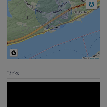
Tiles ©
basemap.at
Links