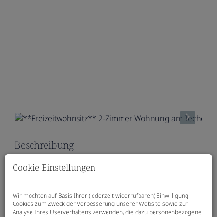
Beschreibung
Cookie Einstellungen
Living above the lake – Ihr Rückzugsort
über dem Wörthersee
Wir möchten auf Basis Ihrer (jederzeit widerrufbaren) Einwilligung
Hier gelangen Sie zum 3D-
Cookies zum Zweck der Verbesserung unserer Website sowie zur
Modell:
Wohnungsübersicht
Analyse Ihres Userverhaltens verwenden, die dazu personenbezogene