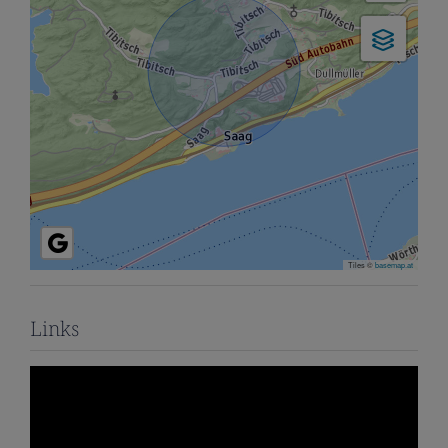
Tiles ©
basemap.at
Links