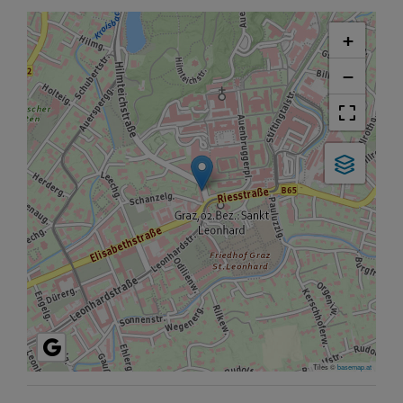
+
−
Tiles ©
basemap.at