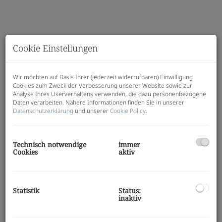
Cookie Einstellungen
Wir möchten auf Basis Ihrer (jederzeit widerrufbaren) Einwilligung
Cookies zum Zweck der Verbesserung unserer Website sowie zur
Analyse Ihres Userverhaltens verwenden, die dazu personenbezogene
Daten verarbeiten. Nähere Informationen finden Sie in unserer
Datenschutzerklärung
und unserer
Cookie Policy
.
Technisch notwendige
immer
Cookies
aktiv
Beschreibung
Diese schöne Garconniere in der Nähe des LKH-Graz
Statistik
Status:
sucht ab sofort einen neuen Mieter!
inaktiv
Die Wohnung besteht aus einem Zimmer mit einer