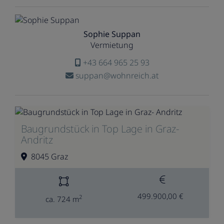
Sophie Suppan
Vermietung
+43 664 965 25 93
suppan@wohnreich.at
Baugrundstück in Top Lage in Graz-
Andritz
8045 Graz
499.900,00 €
2
ca. 724 m